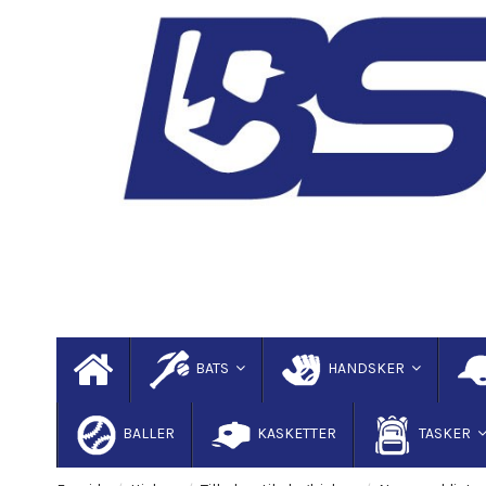
BATS
HANDSKER
BALLER
KASKETTER
TASKER