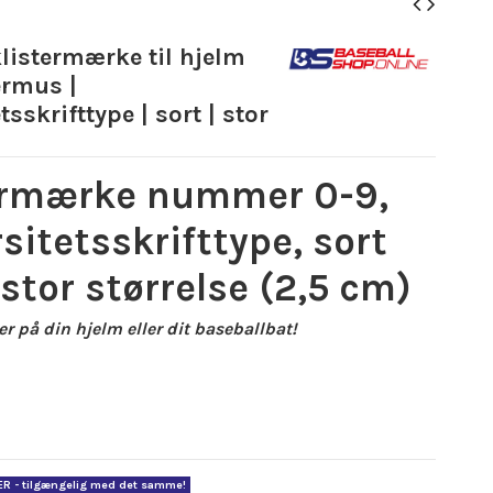
istermærke til hjelm
ermus |
tsskrifttype | sort | stor
ermærke nummer 0-9,
sitetsskrifttype, sort
 stor størrelse (2,5 cm)
r på din hjelm eller dit baseballbat!
ER - tilgængelig med det samme!