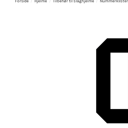
Forside
Hjelme
Tilbehør til slaghjelme
Nummerklistermæ