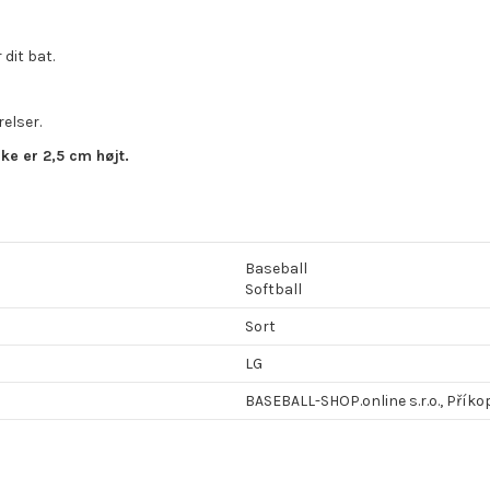
dit bat.
relser.
ke er 2,5 cm højt.
Baseball
Softball
Sort
LG
BASEBALL-SHOP.online s.r.o., Příko