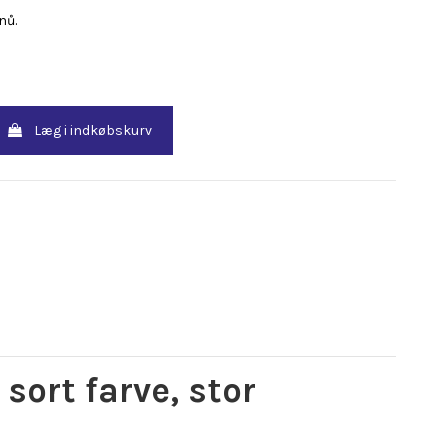
nů.
Læg i indkøbskurv
sort farve, stor