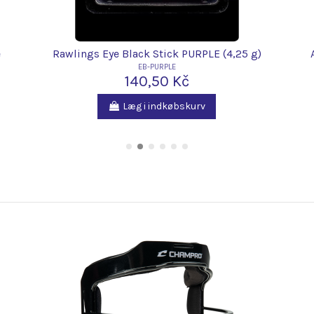
e
Rawlings Eye Black Stick PURPLE (4,25 g)
EB-PURPLE
140,50 Kč
Læg i indkøbskurv