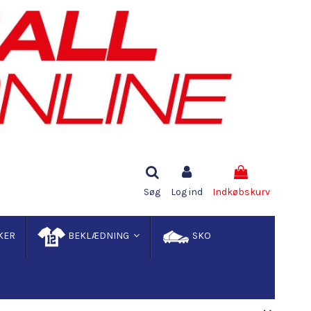
Søg
Log ind
Indkøbskurv
KER
BEKLÆDNING
SKO