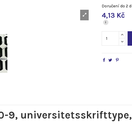
Doručení do 2 d
4,13 Kč
i
, universitetsskrifttype, 