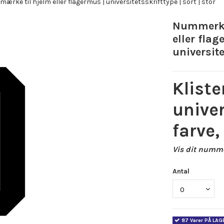
rke til hjelm eller flagermus | universitetsskrifttype | sort | stor
Nummerkl
eller flag
universite
Klist
univer
farve,
Vis dit numme
Antal
87 Varer PÅ LAG