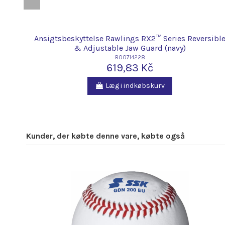
s |
Ansigtsbeskyttelse Rawlings RX2™ Series Reversibl
& Adjustable Jaw Guard (navy)
R00714228
619,83 Kč
Læg i indkøbskurv
Kunder, der købte denne vare, købte også