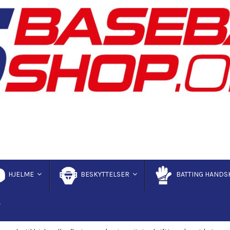
HJELME
BESKYTTELSER
BATTING HANDS