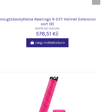
Ansigtsbeskyttelse Rawlings R-EXT Helmet Extension
Rawl
sort (R)
REXTR-B0-DISCON
578,51 Kč
Læg i indkøbskurv