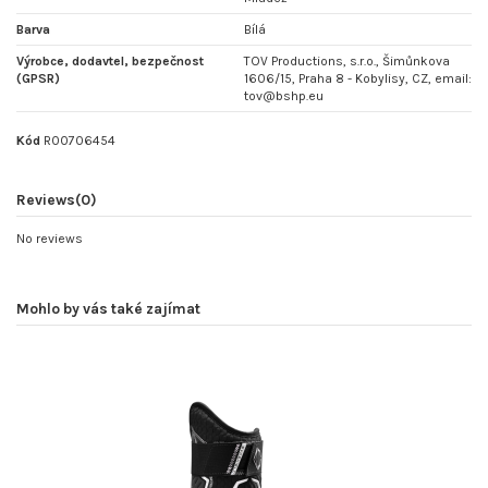
Barva
Bílá
Výrobce, dodavtel, bezpečnost
TOV Productions, s.r.o., Šimůnkova
(GPSR)
1606/15, Praha 8 - Kobylisy, CZ, email:
tov@bshp.eu
Kód
R00706454
Reviews
(0)
No reviews
Mohlo by vás také zajímat