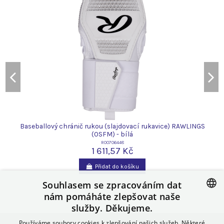
Baseballový chránič rukou (slajdovací rukavice) RAWLINGS
(OSFM) - bílá
R00706448
1 611,57 Kč
Přidat do košíku
Souhlasem se zpracováním dat
nám pomáháte zlepšovat naše
služby. Děkujeme.
CZECH
Používáme soubory cookies k zlepšování našich služeb. Některé