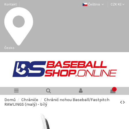
Kontakt
Čeština
CZK Kč
Česko
0
Domů
Chrániče
Chránič nohou Baseball/Fastpitch
RAWLINGS (malý) - bílý