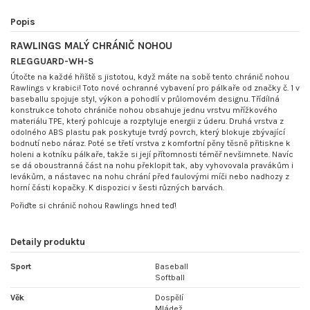
Popis
RAWLINGS MALÝ CHRÁNIČ NOHOU
RLEGGUARD-WH-S
Útočte na každé hřiště s jistotou, když máte na sobě tento chránič nohou
Rawlings v krabici! Toto nové ochranné vybavení pro pálkaře od značky č. 1 v
baseballu spojuje styl, výkon a pohodlí v průlomovém designu. Třídílná
konstrukce tohoto chrániče nohou obsahuje jednu vrstvu mřížkového
materiálu TPE, který pohlcuje a rozptyluje energii z úderu. Druhá vrstva z
odolného ABS plastu pak poskytuje tvrdý povrch, který blokuje zbývající
bodnutí nebo náraz. Poté se třetí vrstva z komfortní pěny těsně přitiskne k
holeni a kotníku pálkaře, takže si její přítomnosti téměř nevšimnete. Navíc
se dá oboustranná část na nohu překlopit tak, aby vyhovovala pravákům i
levákům, a nástavec na nohu chrání před faulovými míči nebo nadhozy z
horní části kopačky. K dispozici v šesti různých barvách.
Pořiďte si chránič nohou Rawlings hned teď!
Detaily produktu
Sport
Baseball
Softball
Věk
Dospělí
Mládež