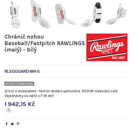
Chránič nohou
Baseball/Fastpitch RAWLINGS
(malý) - bílý
RLEGGUARD-WH-S
0 ks U dodavatele.
(2 ks) U dodavatele - termín dodání upřesníme. POZOR! Odeslání celé
objednávky se zdrží o 7-14 dní!
1 942,15 Kč
i