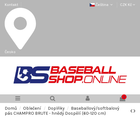
Kontakt
Čeština
CZK Kč
Česko
0
Domů
Oblečení
Doplňky
Baseballový/softbalový
pás CHAMPRO BRUTE - hnědý Dospělí (60-120 cm)