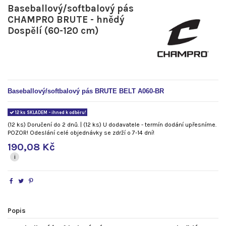
Baseballový/softbalový pás
CHAMPRO BRUTE - hnědý
Dospělí (60-120 cm)
Baseballový/softbalový pás BRUTE BELT
A060-BR
12 ks SKLADEM - ihned k odběru!
(12 ks) Doručení do 2 dnů. | (12 ks) U dodavatele - termín dodání upřesníme.
POZOR! Odeslání celé objednávky se zdrží o 7-14 dní!
190,08 Kč
i
Popis