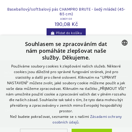
Baseballový/softbalový pás CHAMPRO BRUTE - šedý mládež (45-
85 cm)
A060Y-GR
190,08 Kč
Přidat do košíku
Souhlasem se zpracováním dat
nám pomáháte zlepšovat naše
služby. Děkujeme.
CZECH
Používáme soubory cookies k zlepšování našich služeb. Některé
SLOVAK
cookies jsou důležité pro správné fungování stránek, jiné pro
Informace
statistiky a další pro cílené oslovení. Kliknutím na "UPRAVIT
POLISH
NASTAVENÍ" můžete zvolit, jaké soubory cookie můžeme použít a jak
Contact us
GERMAN
vaše data můžeme zpracovávat. Kliknutím na tlačítko „PŘIJMOUT VŠE“
nám umožníte použití cookie a zpracování vašich dat v plném rozsahu
Sleduj nás
SPANISH
dle našich zásad. Souhlasíte tak také s tím, že tyto data mohou být
přenášeny a zpracovávány v zemích mimo Evropský hospodářský
ITALIAN
Zpravodaj
prostor.
Než budete pokračovat, seznamte se s našimi
Zásadami ochrany
HUNGARIAN
osobních údajů.
ENGLISH