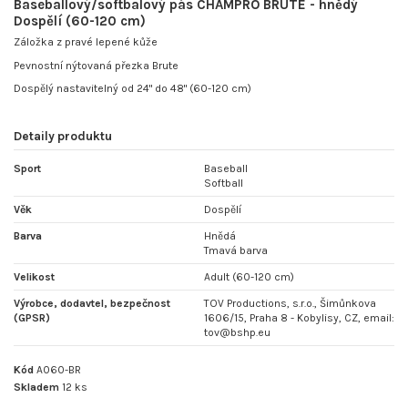
Baseballový/softbalový pás CHAMPRO BRUTE - hnědý
Dospělí (60-120 cm)
Záložka z pravé lepené kůže
Pevnostní nýtovaná přezka Brute
Dospělý nastavitelný od 24" do 48" (60-120 cm)
Detaily produktu
Sport
Baseball
Softball
Věk
Dospělí
Barva
Hnědá
Tmavá barva
Velikost
Adult (60-120 cm)
Výrobce, dodavtel, bezpečnost
TOV Productions, s.r.o., Šimůnkova
(GPSR)
1606/15, Praha 8 - Kobylisy, CZ, email:
tov@bshp.eu
Kód
A060-BR
Skladem
12 ks