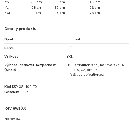
YM
35 cm
83 cm
62 cm
YL
38 cm
95 cm
72 cm
YXL
41 cm
95 cm
73 cm
Detaily produktu
Sport
Baseball
Barva
Bílá
Velikost
YXL
Výrobce, dodavtel, bezpečnost
USDistribution s.r.o., Karlovarská 14,
(GPSR)
Praha 6, CZ, email:
info@usdistribution.cz
Kód
1374381-100-YXL
Skladem
18 ks
Reviews
(0)
No reviews