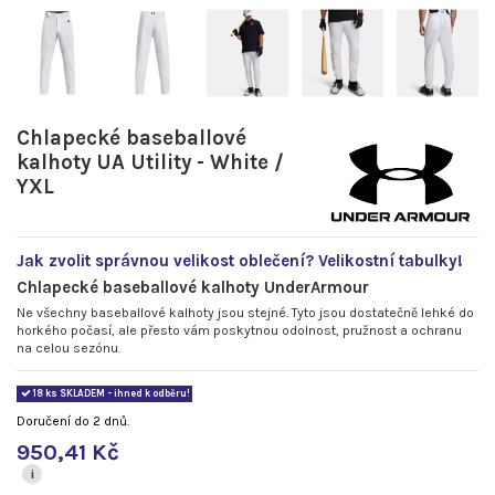
Chlapecké baseballové
kalhoty UA Utility - White /
YXL
Jak zvolit správnou velikost oblečení? Velikostní tabulky!
Chlapecké baseballové kalhoty UnderArmour
Ne všechny baseballové kalhoty jsou stejné. Tyto jsou dostatečně lehké do
horkého počasí, ale přesto vám poskytnou odolnost, pružnost a ochranu
na celou sezónu.
18 ks SKLADEM - ihned k odběru!
Doručení do 2 dnů.
950,41 Kč
i