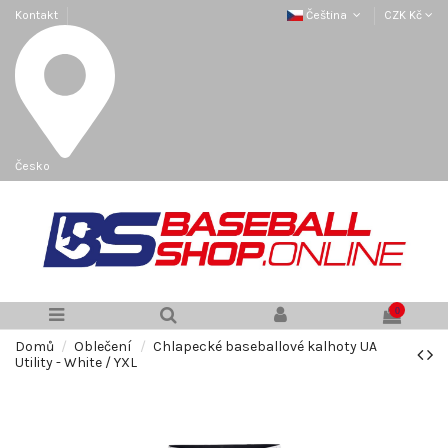
Kontakt
Čeština
CZK Kč
Česko
0
Domů
Oblečení
Chlapecké baseballové kalhoty UA
Utility - White / YXL