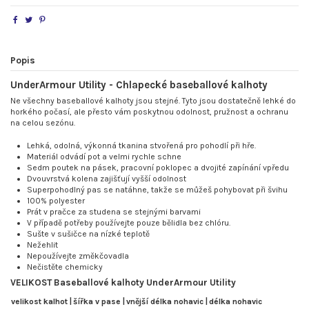
Popis
UnderArmour Utility - Chlapecké baseballové kalhoty
Ne všechny baseballové kalhoty jsou stejné. Tyto jsou dostatečně lehké do
horkého počasí, ale přesto vám poskytnou odolnost, pružnost a ochranu
na celou sezónu.
Lehká, odolná, výkonná tkanina stvořená pro pohodlí při hře.
Materiál odvádí pot a velmi rychle schne
Sedm poutek na pásek, pracovní poklopec a dvojité zapínání vpředu
Dvouvrstvá kolena zajišťují vyšší odolnost
Superpohodlný pas se natáhne, takže se můžeš pohybovat při švihu
100% polyester
Prát v pračce za studena se stejnými barvami
V případě potřeby používejte pouze bělidla bez chlóru.
Sušte v sušičce na nízké teplotě
Nežehlit
Nepoužívejte změkčovadla
Nečistěte chemicky
VELIKOST Baseballové kalhoty UnderArmour Utility
velikost kalhot |
šířka v pase |
vnější délka nohavic |
délka nohavic