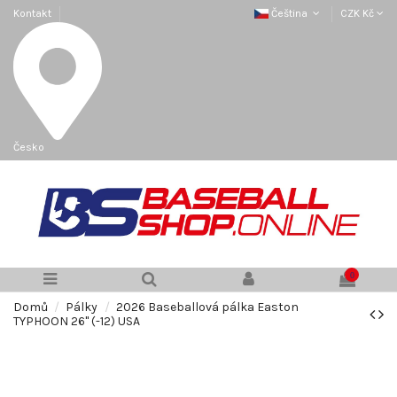
Kontakt
Čeština
CZK Kč
Česko
0
Domů
Pálky
2026 Baseballová pálka Easton
TYPHOON 26" (-12) USA