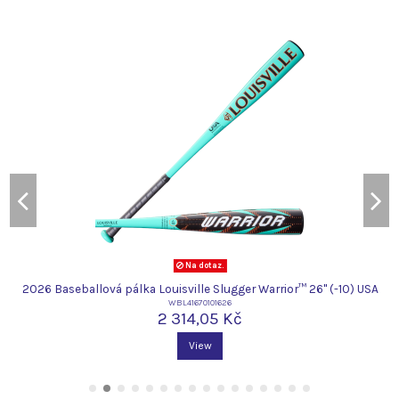
Na dotaz.
2026 Baseballová pálka Louisville Slugger Warrior™ 26" (-10) USA
WBL41670101626
2 314,05 Kč
View