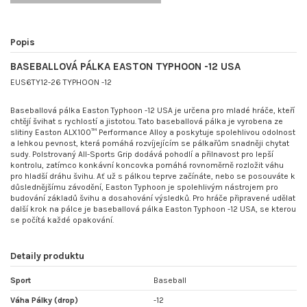
Popis
BASEBALLOVÁ PÁLKA EASTON TYPHOON -12 USA
EUS6TY12-26 TYPHOON -12
Baseballová pálka Easton Typhoon -12 USA je určena pro mladé hráče, kteří
chtějí švihat s rychlostí a jistotou. Tato baseballová pálka je vyrobena ze
slitiny Easton ALX100™ Performance Alloy a poskytuje spolehlivou odolnost
a lehkou pevnost, která pomáhá rozvíjejícím se pálkařům snadněji chytat
sudy. Polstrovaný All-Sports Grip dodává pohodlí a přilnavost pro lepší
kontrolu, zatímco konkávní koncovka pomáhá rovnoměrně rozložit váhu
pro hladší dráhu švihu. Ať už s pálkou teprve začínáte, nebo se posouváte k
důslednějšímu závodění, Easton Typhoon je spolehlivým nástrojem pro
budování základů švihu a dosahování výsledků. Pro hráče připravené udělat
další krok na pálce je baseballová pálka Easton Typhoon -12 USA, se kterou
se počítá každé opakování.
Detaily produktu
Sport
Baseball
Váha Pálky (drop)
-12