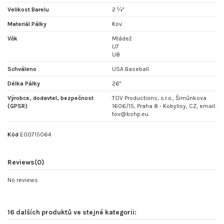
Velikost Barelu
2 ¼"
Materiál Pálky
Kov
Věk
Mládež
U7
U8
Schváleno
USA Baseball
Délka Pálky
26"
Výrobce, dodavtel, bezpečnost
TOV Productions, s.r.o., Šimůnkova
(GPSR)
1606/15, Praha 8 - Kobylisy, CZ, email:
tov@bshp.eu
Kód
E00715064
Reviews
(0)
No reviews
16 dalších produktů ve stejné kategorii: