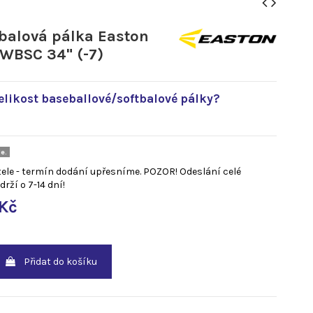
balová pálka Easton
WBSC 34" (-7)
elikost baseballové/softbalové pálky?
e.
tele - termín dodání upřesníme. POZOR! Odeslání celé
rží o 7-14 dní!
 Kč
Přidat do košíku