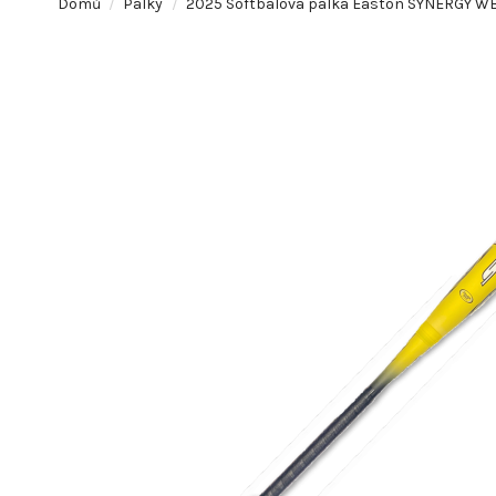
Domů
Pálky
2025 Softbalová pálka Easton SYNERGY WBS