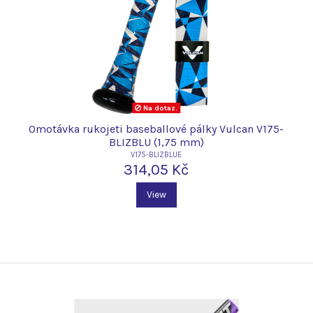
Na dotaz.
Omotávka rukojeti baseballové pálky Vulcan V175-
BLIZBLU (1,75 mm)
V175-BLIZBLUE
314,05 Kč
View