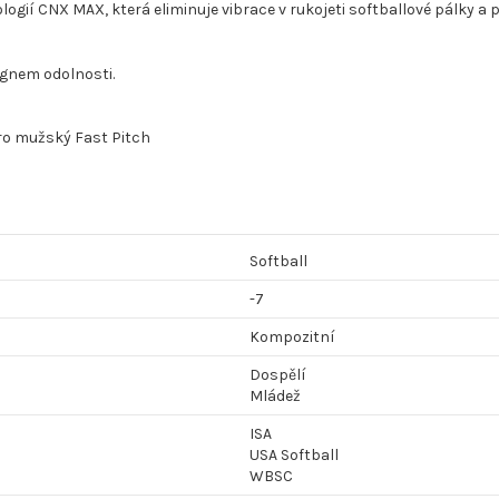
gií CNX MAX, která eliminuje vibrace v rukojeti softballové pálky a po
ignem odolnosti.
ro mužský Fast Pitch
Softball
-7
Kompozitní
Dospělí
Mládež
ISA
USA Softball
WBSC