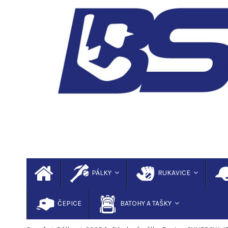
PÁLKY
RUKAVICE
ČEPICE
BATOHY A TAŠKY