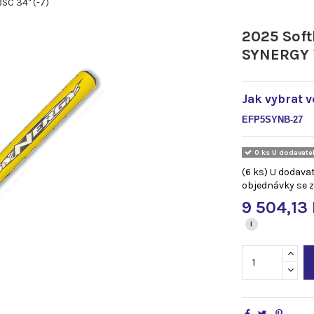
C 34" (-7)
2025 Soft
SYNERGY 
Jak vybrat v
EFP5SYNB-27
0 ks U dodavatel
(6 ks) U dodava
objednávky se zd
9 504,13
i