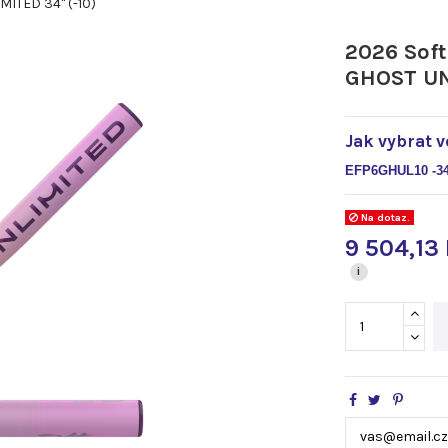
ITED 34" (-10)
2026 Sof
GHOST UN
Jak vybrat v
EFP6GHUL10 -34
Na dotaz.
9 504,13
i