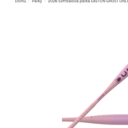
Domů
Pálky
2026 Softbalová pálka EASTON GHOST UNLIM