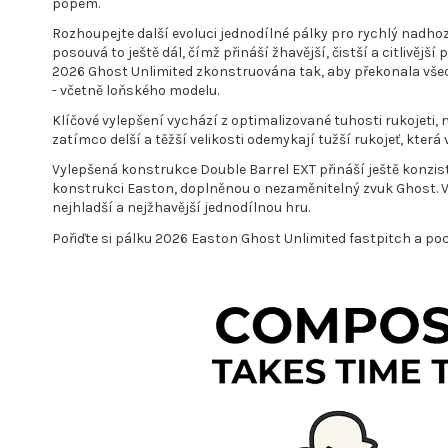
popem.
Rozhoupejte další evoluci jednodílné pálky pro rychlý nadhoz:
posouvá to ještě dál, čímž přináší žhavější, čistší a citliv
2026 Ghost Unlimited zkonstruována tak, aby překonala vše
- včetně loňského modelu.
Klíčové vylepšení vychází z optimalizované tuhosti rukojeti, 
zatímco delší a těžší velikosti odemykají tužší rukojeť, která
Vylepšená konstrukce Double Barrel EXT přináší ještě konzis
konstrukci Easton, doplněnou o nezaměnitelný zvuk Ghost. 
nejhladší a nejžhavější jednodílnou hru.
Pořiďte si pálku 2026 Easton Ghost Unlimited fastpitch a pocí