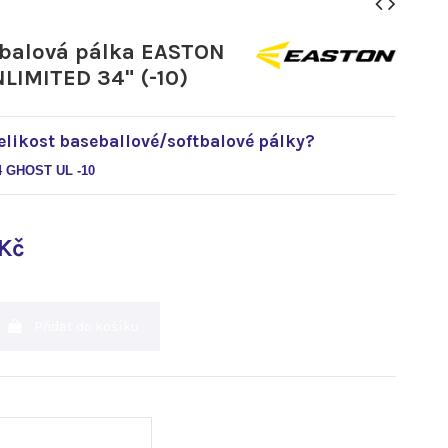
tbalová pálka EASTON
LIMITED 34" (-10)
elikost baseballové/softbalové pálky?
 GHOST UL -10
 Kč
Přidat do košíku