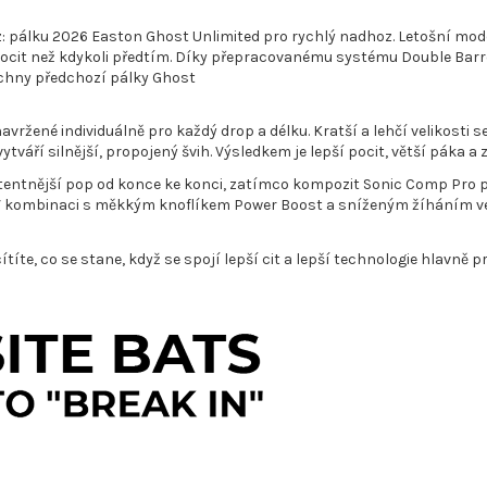
 pálku 2026 Easton Ghost Unlimited pro rychlý nadhoz. Letošní model p
ější pocit než kdykoli předtím. Díky přepracovanému systému Double Ba
chny předchozí pálky Ghost
navržené individuálně pro každý drop a délku. Kratší a lehčí velikosti
 vytváří silnější, propojený švih. Výsledkem je lepší pocit, větší páka
tentnější pop od konce ke konci, zatímco kompozit Sonic Comp Pro p
V kombinaci s měkkým knoflíkem Power Boost a sníženým žíháním ve
títe, co se stane, když se spojí lepší cit a lepší technologie hlavně 