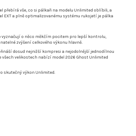
řebírá vše, co si pálkaři na modelu Unlimited oblíbili, a
rrel EXT a plně optimalizovanému systému rukojetí je pálka
 se vyznačují o něco měkčím pocitem pro lepší kontrolu,
 a znatelné zvýšení celkového výkonu hlavně.
řináší dosud nejnižší kompresi a nejodolnější jednodílnou
 všech velikostech nabízí model 2026 Ghost Unlimited
pro skutečný výkon Unlimited.