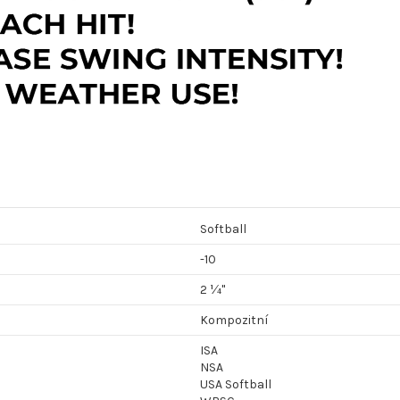
Softball
-10
2 ¼"
Kompozitní
ISA
NSA
USA Softball