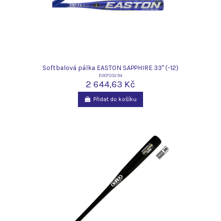
Softbalová pálka EASTON SAPPHIRE 33" (-12)
E00703294
2 644,63 Kč
Přidat do košíku