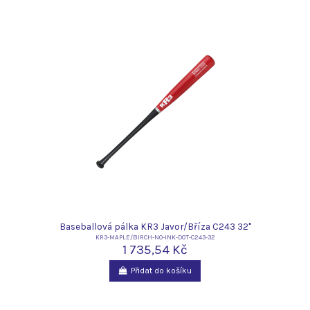
Baseballová pálka KR3 Javor/Bříza C243 32"
KR3-MAPLE/BIRCH-NO-INK-DOT-C243-32
1 735,54 Kč
Přidat do košíku