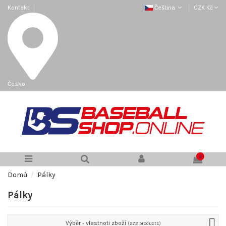
Kontakt
Čeština
CZK Kč
Česko
0
Domů
Pálky
Pálky
Výběr - vlastnoti zboží
(272 products)