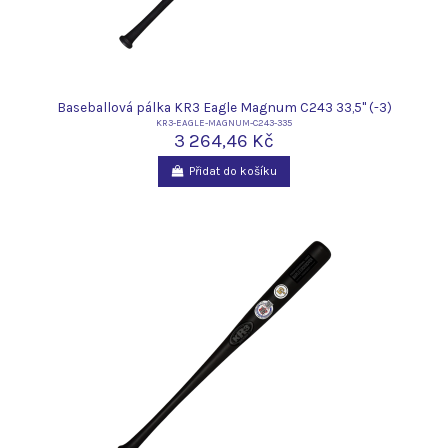
Baseballová pálka KR3 Eagle Magnum C243 33,5" (-3)
KR3-EAGLE-MAGNUM-C243-335
3 264,46 Kč
Přidat do košíku