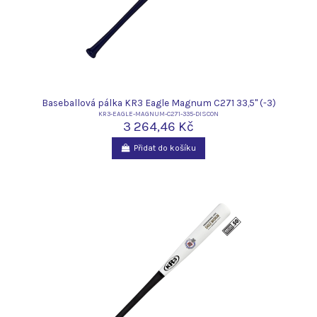
Baseballová pálka KR3 Eagle Magnum C271 33,5" (-3)
KR3-EAGLE-MAGNUM-C271-335-DISCON
3 264,46 Kč
Přidat do košíku