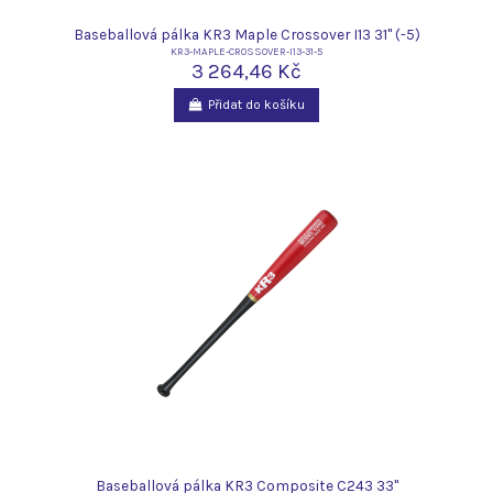
Baseballová pálka KR3 Maple Crossover I13 31" (-5)
KR3-MAPLE-CROSSOVER-I13-31-5
3 264,46 Kč
Přidat do košíku
Baseballová pálka KR3 Composite C243 33"