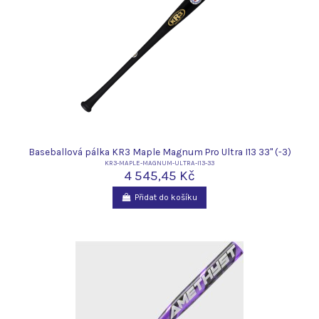
Baseballová pálka KR3 Maple Magnum Pro Ultra I13 33" (-3)
KR3-MAPLE-MAGNUM-ULTRA-I13-33
4 545,45 Kč
Přidat do košíku