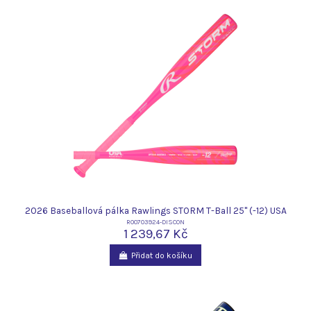
2026 Baseballová pálka Rawlings STORM T-Ball 25" (-12) USA
R00703924-DISCON
1 239,67 Kč
Přidat do košíku