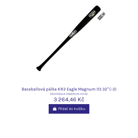
Baseballová pálka KR3 Eagle Magnum I13 32" (-3)
KR3-EAGLE-MAGNUM-I13-32
3 264,46 Kč
Přidat do košíku