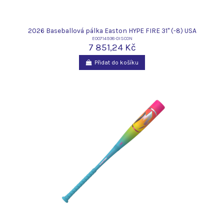
2026 Baseballová pálka Easton HYPE FIRE 31" (-8) USA
E00714938-DISCON
7 851,24 Kč
Přidat do košíku