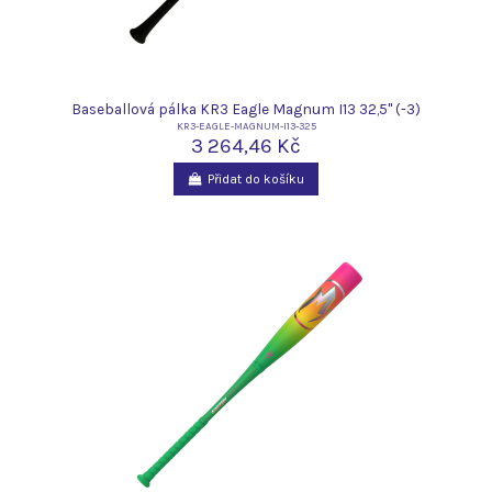
Baseballová pálka KR3 Eagle Magnum I13 32,5" (-3)
KR3-EAGLE-MAGNUM-I13-325
3 264,46 Kč
Přidat do košíku