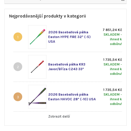
Nejprodávanější produkty v kategorii
7 851,24 Kč
2026 Baseballová pálka
SKLADEM -
Easton HYPE FIRE 32" (-5)
1
ihned k
USA
odběru!
1 735,54 Kč
Baseballová pálka KR3
SKLADEM -
2
Javor/Bříza C243 33"
ihned k
odběru!
1 735,54 Kč
2026 Baseballová pálka
SKLADEM -
3
Easton HAVOC 28" (-10) USA
ihned k
odběru!
Zobrazit další