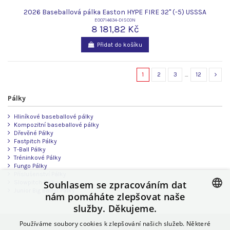
2026 Baseballová pálka Easton HYPE FIRE 32" (-5) USSSA
E00714634-DISCON
8 181,82 Kč
Přidat do košíku
1
2
3
…
12
Pálky
Hliníkové baseballové pálky
Kompozitní baseballové pálky
Dřevěné Pálky
Fastpitch Pálky
T-Ball Pálky
Tréninkové Pálky
Fungo Pálky
Příslušenství Pálky
Souhlasem se zpracováním dat
Slowpitch Pálky
Junior Big Barrel Pálky
nám pomáháte zlepšovat naše
služby. Děkujeme.
CZECH
Používáme soubory cookies k zlepšování našich služeb. Některé
SLOVAK