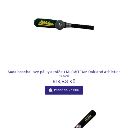
Sada baseballové pálky a míčku MLB® TEAM Oakland Athletics
15120F11
619,83 Kč
Přidat do košíku