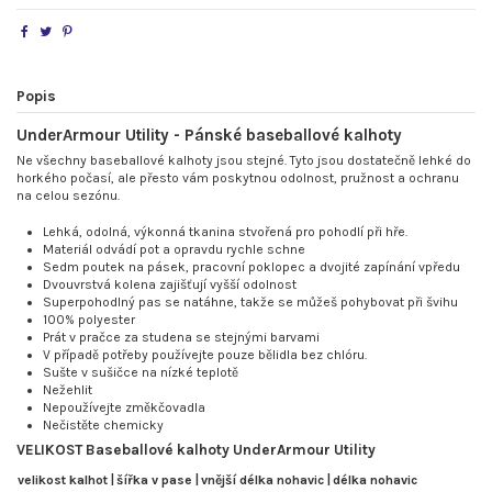
Popis
UnderArmour Utility - Pánské baseballové kalhoty
Ne všechny baseballové kalhoty jsou stejné. Tyto jsou dostatečně lehké do
horkého počasí, ale přesto vám poskytnou odolnost, pružnost a ochranu
na celou sezónu.
Lehká, odolná, výkonná tkanina stvořená pro pohodlí při hře.
Materiál odvádí pot a opravdu rychle schne
Sedm poutek na pásek, pracovní poklopec a dvojité zapínání vpředu
Dvouvrstvá kolena zajišťují vyšší odolnost
Superpohodlný pas se natáhne, takže se můžeš pohybovat při švihu
100% polyester
Prát v pračce za studena se stejnými barvami
V případě potřeby používejte pouze bělidla bez chlóru.
Sušte v sušičce na nízké teplotě
Nežehlit
Nepoužívejte změkčovadla
Nečistěte chemicky
VELIKOST Baseballové kalhoty UnderArmour Utility
velikost kalhot |
šířka v pase |
vnější délka nohavic |
délka nohavic