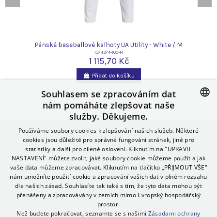
Pánské baseballové kalhoty UA Utility - White / M
1374374-100-M
1 115,70 Kč
Přidat do košíku
Souhlasem se zpracováním dat
nám pomáháte zlepšovat naše
služby. Děkujeme.
CZECH
Používáme soubory cookies k zlepšování našich služeb. Některé
SLOVAK
cookies jsou důležité pro správné fungování stránek, jiné pro
Informace
statistiky a další pro cílené oslovení. Kliknutím na "UPRAVIT
POLISH
NASTAVENÍ" můžete zvolit, jaké soubory cookie můžeme použít a jak
Contact us
GERMAN
vaše data můžeme zpracovávat. Kliknutím na tlačítko „PŘIJMOUT VŠE“
nám umožníte použití cookie a zpracování vašich dat v plném rozsahu
Sleduj nás
SPANISH
dle našich zásad. Souhlasíte tak také s tím, že tyto data mohou být
přenášeny a zpracovávány v zemích mimo Evropský hospodářský
ITALIAN
Zpravodaj
prostor.
Než budete pokračovat, seznamte se s našimi
Zásadami ochrany
HUNGARIAN