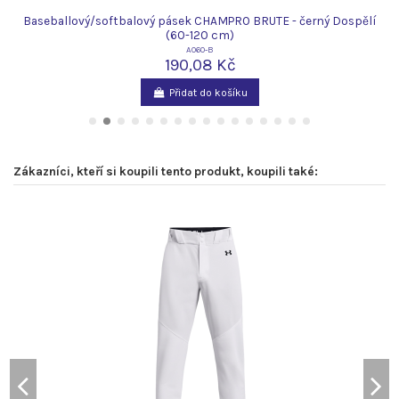
Baseballový/softbalový pásek CHAMPRO BRUTE - černý Dospělí
(60-120 cm)
A060-B
190,08 Kč
Přidat do košíku
Zákazníci, kteří si koupili tento produkt, koupili také: