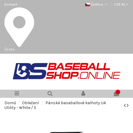
Kontakt
Čeština
CZK Kč
Česko
0
Domů
Oblečení
Pánské baseballové kalhoty UA
Utility - White / S