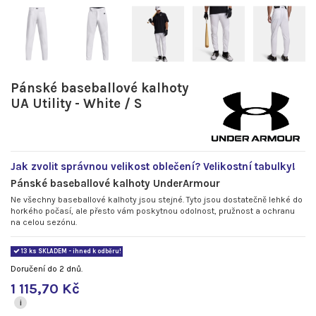
Pánské baseballové kalhoty
UA Utility - White / S
Jak zvolit správnou velikost oblečení? Velikostní tabulky!
Pánské baseballové kalhoty UnderArmour
Ne všechny baseballové kalhoty jsou stejné. Tyto jsou dostatečně lehké do
horkého počasí, ale přesto vám poskytnou odolnost, pružnost a ochranu
na celou sezónu.
13 ks SKLADEM - ihned k odběru!
Doručení do 2 dnů.
1 115,70 Kč
i