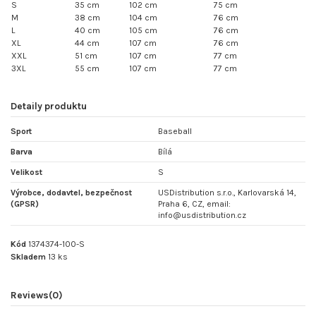
S
35 cm
102 cm
75 cm
M
38 cm
104 cm
76 cm
L
40 cm
105 cm
76 cm
XL
44 cm
107 cm
76 cm
XXL
51 cm
107 cm
77 cm
3XL
55 cm
107 cm
77 cm
Detaily produktu
Sport
Baseball
Barva
Bílá
Velikost
S
Výrobce, dodavtel, bezpečnost
USDistribution s.r.o., Karlovarská 14,
(GPSR)
Praha 6, CZ, email:
info@usdistribution.cz
Kód
1374374-100-S
Skladem
13 ks
Reviews
(0)