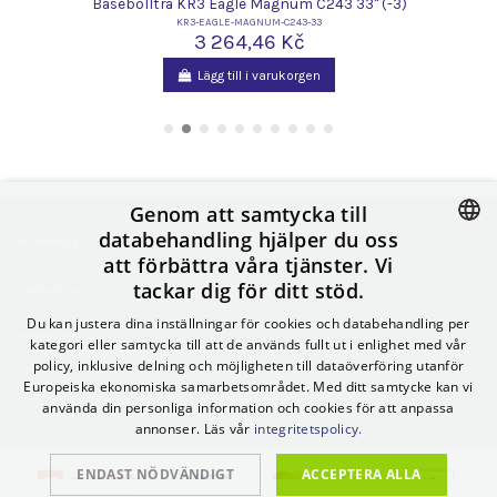
Basebollträ KR3 Eagle Magnum C243 33" (-3)
KR3-EAGLE-MAGNUM-C243-33
3 264,46 Kč
Lägg till i varukorgen
Genom att samtycka till
databehandling hjälper du oss
Informace
att förbättra våra tjänster. Vi
CZECH
tackar dig för ditt stöd.
Contact us
SLOVAK
Du kan justera dina inställningar för cookies och databehandling per
Follow us
POLISH
kategori eller samtycka till att de används fullt ut i enlighet med vår
policy, inklusive delning och möjligheten till dataöverföring utanför
GERMAN
Newsletter
Europeiska ekonomiska samarbetsområdet. Med ditt samtycke kan vi
använda din personliga information och cookies för att anpassa
SPANISH
annonser. Läs vår
integritetspolicy.
ITALIAN
ENDAST NÖDVÄNDIGT
ACCEPTERA ALLA
HUNGARIAN