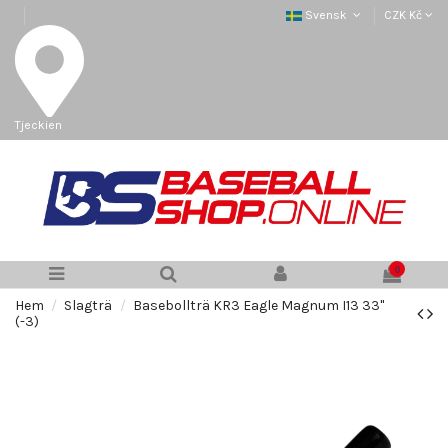
Svensk
CZK Kč
Tjeckien
0
Hem
Slagträ
Basebollträ KR3 Eagle Magnum I13 33"
(-3)