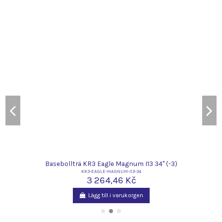
Basebollträ KR3 Eagle Magnum I13 34" (-3)
KR3-EAGLE-MAGNUM-I13-34
3 264,46 Kč
Lägg till i varukorgen