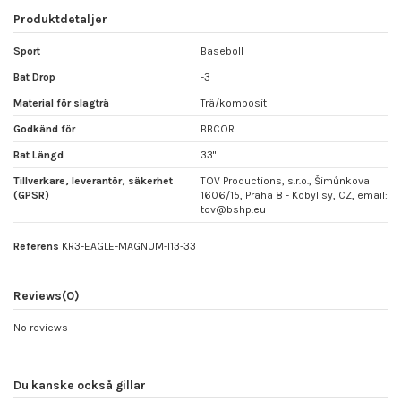
Produktdetaljer
Sport
Baseboll
Bat Drop
-3
Material för slagträ
Trä/komposit
Godkänd för
BBCOR
Bat Längd
33"
Tillverkare, leverantör, säkerhet
TOV Productions, s.r.o., Šimůnkova
(GPSR)
1606/15, Praha 8 - Kobylisy, CZ, email:
tov@bshp.eu
Referens
KR3-EAGLE-MAGNUM-I13-33
Reviews
(0)
No reviews
Du kanske också gillar