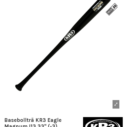
Basebollträ KR3 Eagle
Magnum I13 33" (-3)