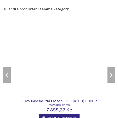
16 andra produkter i samma kategori:
2025 Basebollträ Easton SPLIT 32"(-3) BBCOR
E00703478-DISCON
7 355,37 Kč
Lägg till i varukorgen