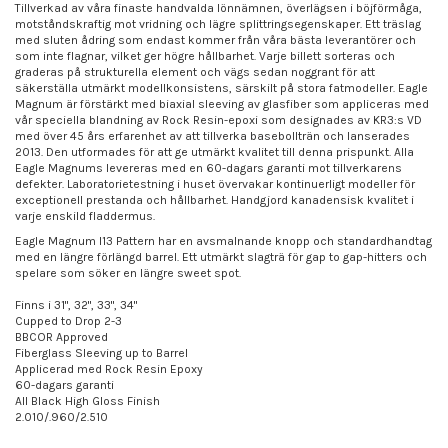
Tillverkad av våra finaste handvalda lönnämnen, överlägsen i böjförmåga,
motståndskraftig mot vridning och lägre splittringsegenskaper. Ett träslag
med sluten ådring som endast kommer från våra bästa leverantörer och
som inte flagnar, vilket ger högre hållbarhet. Varje billett sorteras och
graderas på strukturella element och vägs sedan noggrant för att
säkerställa utmärkt modellkonsistens, särskilt på stora fatmodeller. Eagle
Magnum är förstärkt med biaxial sleeving av glasfiber som appliceras med
vår speciella blandning av Rock Resin-epoxi som designades av KR3:s VD
med över 45 års erfarenhet av att tillverka basebollträn och lanserades
2013. Den utformades för att ge utmärkt kvalitet till denna prispunkt. Alla
Eagle Magnums levereras med en 60-dagars garanti mot tillverkarens
defekter. Laboratorietestning i huset övervakar kontinuerligt modeller för
exceptionell prestanda och hållbarhet. Handgjord kanadensisk kvalitet i
varje enskild fladdermus.
Eagle Magnum I13 Pattern har en avsmalnande knopp och standardhandtag
med en längre förlängd barrel. Ett utmärkt slagträ för gap to gap-hitters och
spelare som söker en längre sweet spot.
Finns i 31", 32", 33", 34"
Cupped to Drop 2-3
BBCOR Approved
Fiberglass Sleeving up to Barrel
Applicerad med Rock Resin Epoxy
60-dagars garanti
All Black High Gloss Finish
2.010/.960/2.510