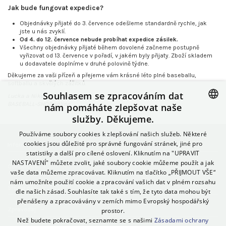
Jak bude fungovat expedice?
Objednávky přijaté do 3. července odešleme standardně rychle, jak
jste u nás zvyklí.
Od 4. do 12. července nebude probíhat expedice zásilek.
Všechny objednávky přijaté během dovolené začneme postupně
vyřizovat od 13. července v pořadí, v jakém byly přijaty. Zboží skladem
u dodavatele doplníme v druhé polovině týdne.
Děkujeme za vaši přízeň a přejeme vám krásné léto plné baseballu,
softballu a skvělých zážitků.
Souhlasem se zpracováním dat
Lucka a Nikola Foretovi
BASEBALL-SHOP.online
nám pomáháte zlepšovat naše
služby. Děkujeme.
CZECH
Používáme soubory cookies k zlepšování našich služeb. Některé
SLOVAK
cookies jsou důležité pro správné fungování stránek, jiné pro
Informace
statistiky a další pro cílené oslovení. Kliknutím na "UPRAVIT
POLISH
NASTAVENÍ" můžete zvolit, jaké soubory cookie můžeme použít a jak
Contact us
GERMAN
vaše data můžeme zpracovávat. Kliknutím na tlačítko „PŘIJMOUT VŠE“
nám umožníte použití cookie a zpracování vašich dat v plném rozsahu
Sleduj nás
SPANISH
dle našich zásad. Souhlasíte tak také s tím, že tyto data mohou být
přenášeny a zpracovávány v zemích mimo Evropský hospodářský
ITALIAN
Zpravodaj
prostor.
Než budete pokračovat, seznamte se s našimi
Zásadami ochrany
HUNGARIAN