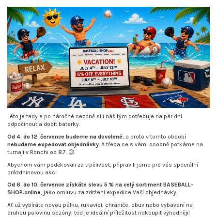
Léto je tady a po náročné sezóně si i náš tým potřebuje na pár dní
odpočinout a dobít baterky.
Od 4. do 12. července budeme na dovolené
, a proto v tomto období
nebudeme expedovat objednávky
. A třeba se s vámi osobně potkáme na
turnaji v Ronchi od 8.7. 😊
Abychom vám poděkovali za trpělivost, připravili jsme pro vás speciální
prázdninovou akci.
Od 6. do 10. července získáte slevu 5 % na celý sortiment BASEBALL-
SHOP.online
, jako omluvu za zdržení expedice Vaší objednávky.
Ať už vybíráte novou pálku, rukavici, chrániče, obuv nebo vybavení na
druhou polovinu sezóny, teď je ideální příležitost nakoupit výhodněji!