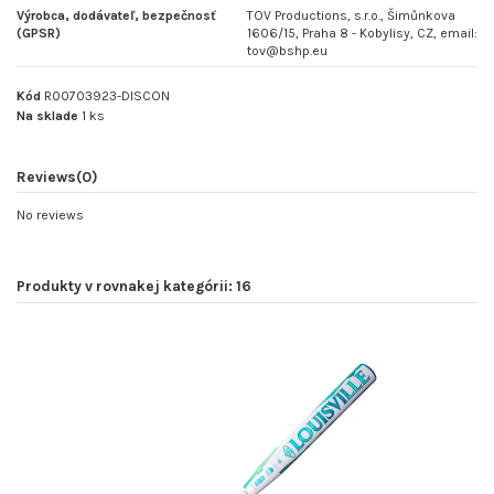
Výrobca, dodávateľ, bezpečnosť
TOV Productions, s.r.o., Šimůnkova
(GPSR)
1606/15, Praha 8 - Kobylisy, CZ, email:
tov@bshp.eu
Kód
R00703923-DISCON
Na sklade
1 ks
Reviews
(0)
No reviews
Produkty v rovnakej kategórii: 16