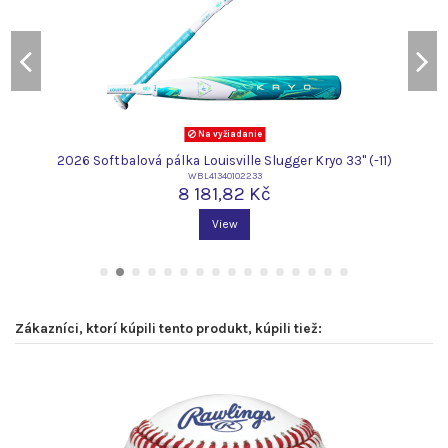
Na vyžiadanie
s
2026 Softbalová pálka Louisville Slugger Kryo 33" (-11)
WBL41340102233
8 181,82 Kč
View
Zákazníci, ktorí kúpili tento produkt, kúpili tiež: