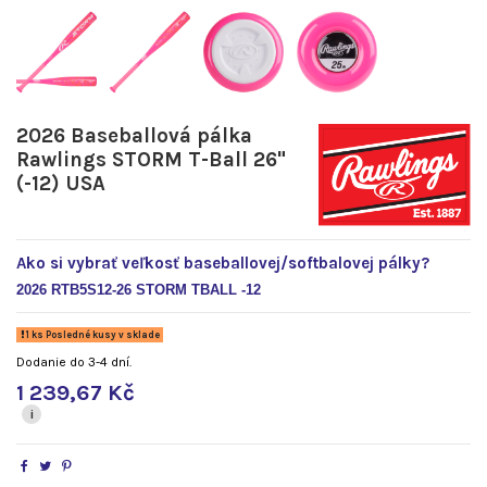
2026 Baseballová pálka
Rawlings STORM T-Ball 26"
(-12) USA
Ako si vybrať veľkosť baseballovej/softbalovej pálky?
2026 RTB5S12-26 STORM TBALL -12
1 ks Posledné kusy v sklade
Dodanie do 3-4 dní.
1 239,67 Kč
i