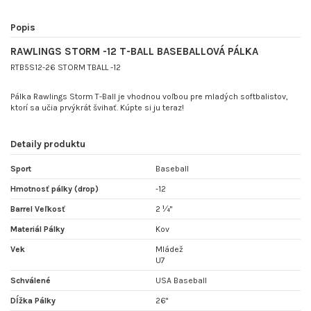
Popis
RAWLINGS STORM -12 T-BALL BASEBALLOVÁ PÁLKA
RTB5S12-26 STORM TBALL -12
Pálka Rawlings Storm T-Ball je vhodnou voľbou pre mladých softbalistov,
ktorí sa učia prvýkrát švihať. Kúpte si ju teraz!
Detaily produktu
Sport
Baseball
Hmotnosť pálky (drop)
-12
Barrel Veľkosť
2 ¼"
Materiál Pálky
Kov
Vek
Mládež
U7
Schválené
USA Baseball
Dĺžka Pálky
26"