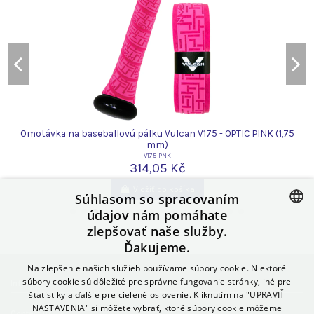
Omotávka na baseballovú pálku Vulcan V175 - OPTIC PINK (1,75
mm)
V175-PNK
314,05 Kč
Vložiť do košíka
Súhlasom so spracovaním
údajov nám pomáhate
zlepšovať naše služby.
CZECH
Ďakujeme.
SLOVAK
Na zlepšenie našich služieb používame súbory cookie. Niektoré
POLISH
súbory cookie sú dôležité pre správne fungovanie stránky, iné pre
Informácie
štatistiky a ďalšie pre cielené oslovenie. Kliknutím na "UPRAVIŤ
GERMAN
NASTAVENIA" si môžete vybrať, ktoré súbory cookie môžeme
Contact us