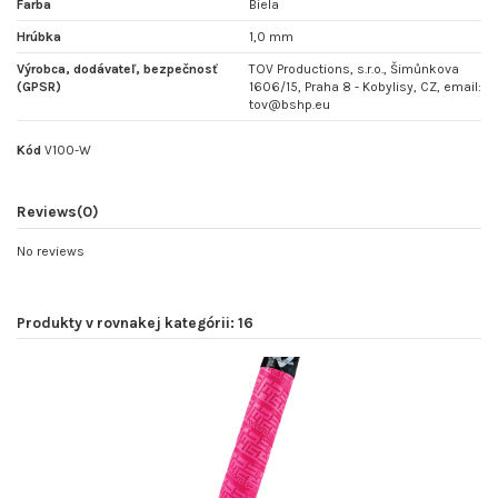
Farba
Biela
Hrúbka
1,0 mm
Výrobca, dodávateľ, bezpečnosť
TOV Productions, s.r.o., Šimůnkova
(GPSR)
1606/15, Praha 8 - Kobylisy, CZ, email:
tov@bshp.eu
Kód
V100-W
Reviews
(0)
No reviews
Produkty v rovnakej kategórii: 16