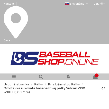
Kontakt
Slovenčina
CZK Kč
Česko
0
Úvodná stránka
Pálky
Príslušenstvo Pálky
Omotávka rukoväte baseballovej pálky Vulcan V100 -
WHITE (1,00 mm)