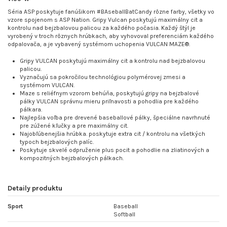
Séria ASP poskytuje fanúšikom #BAseballBatCandy rôzne farby, všetky vo
vzore spojenom s ASP Nation. Gripy Vulcan poskytujú maximálny cit a
kontrolu nad bejzbalovou palicou za každého počasia. Každý štýl je
vyrobený v troch rôznych hrúbkach, aby vyhovoval preferenciám každého
odpalovača, a je vybavený systémom uchopenia VULCAN MAZE®.
Gripy VULCAN poskytujú maximálny cit a kontrolu nad bejzbalovou
palicou.
Vyznačujú sa pokročilou technológiou polymérovej zmesi a
systémom VULCAN.
Maze s reliéfnym vzorom behúňa, poskytujú gripy na bejzbalové
pálky VULCAN správnu mieru priľnavosti a pohodlia pre každého
pálkara.
Najlepšia voľba pre drevené baseballové pálky, špeciálne navrhnuté
pre zúžené kľučky a pre maximálny cit.
Najobľúbenejšia hrúbka. poskytuje extra cit / kontrolu na všetkých
typoch bejzbalových palíc.
Poskytuje skvelé odpruženie plus pocit a pohodlie na zliatinových a
kompozitných bejzbalových pálkach.
Detaily produktu
Sport
Baseball
Softball