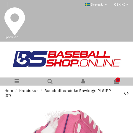
Svensk
CZK Kč
Tjeckien
0
Hem
Handskar
Basebollhandske Rawlings PL91PP
(9")