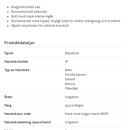
Korgmönstrad väv
Konventionell baksida
Boll med mjuk kärna ingår
Konstruerad med mjukt, böjligt skal för enkel stängning och kontroll
Mjukt innerfoder för ultimat komfort
Produktdetaljer
Sport
Baseboll
Handskstorlek
9"
Typ av handske
Barn
Första basen
Infield
Kanna
Ytterfält
Ålder
Ungdom
Färg
Ljusa färger
Handskens sida
Kast med höger hand (RHT)
Handskskärning (passform)
Ungdom