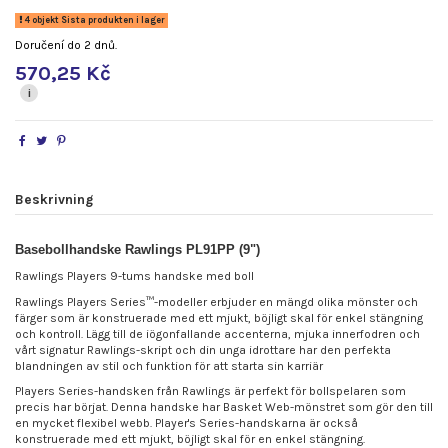
4 objekt Sista produkten i lager
Doručení do 2 dnů.
570,25 Kč
i
Beskrivning
Basebollhandske Rawlings PL91PP (9")
Rawlings Players 9-tums handske med boll
Rawlings Players Series™-modeller erbjuder en mängd olika mönster och
färger som är konstruerade med ett mjukt, böjligt skal för enkel stängning
och kontroll. Lägg till de iögonfallande accenterna, mjuka innerfodren och
vårt signatur Rawlings-skript och din unga idrottare har den perfekta
blandningen av stil och funktion för att starta sin karriär
Players Series-handsken från Rawlings är perfekt för bollspelaren som
precis har börjat. Denna handske har Basket Web-mönstret som gör den till
en mycket flexibel webb. Player's Series-handskarna är också
konstruerade med ett mjukt, böjligt skal för en enkel stängning.