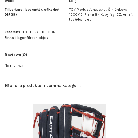
Webb
Korg
Tillverkare, leverantör, säkerhet
TOV Productions, s.r.o., Šimůnkova
(GPSR)
1606/15, Praha 8 - Kobylisy, CZ, email:
tov@bshp.eu
Referens
PL91PP-12/0-DISCON
Finns i lager först
4 objekt
Reviews
(0)
No reviews
16 andra produkter i samma kategori: