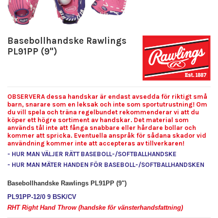
Basebollhandske Rawlings
PL91PP (9")
OBSERVERA dessa handskar är endast avsedda för riktigt små
barn, snarare som en leksak och inte som sportutrustning! Om
du vill spela och träna regelbundet rekommenderar vi att du
köper ett högre sortiment av handskar. Det material som
används tål inte att fånga snabbare eller hårdare bollar och
kommer att spricka. Eventuella anspråk för sådana skador vid
användning kommer inte att accepteras av tillverkaren!
- HUR MAN VÄLJER RÄTT BASEBOLL-/SOFTBALLHANDSKE
- HUR MAN MÄTER HANDEN FÖR BASEBOLL-/SOFTBALLHANDSKEN
Basebollhandske Rawlings PL91PP (9")
PL91PP-12/0 9 BSK/CV
RHT Right Hand Throw (handske för vänsterhandsfattning)