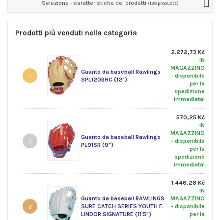
Selezione - caratteristiche dei prodotti
(139 products)
Prodotti più venduti nella categoria
2.272,73 Kč
IN
MAGAZZINO
Guanto da baseball Rawlings
- disponibile
1
SPL120BHC (12")
per la
spedizione
immediata!
570,25 Kč
IN
MAGAZZINO
Guanto da baseball Rawlings
- disponibile
2
PL91SR (9")
per la
spedizione
immediata!
1.446,28 Kč
IN
Guanto da baseball RAWLINGS
MAGAZZINO
SURE CATCH SERIES YOUTH F.
- disponibile
3
LINDOR SIGNATURE (11.5")
per la