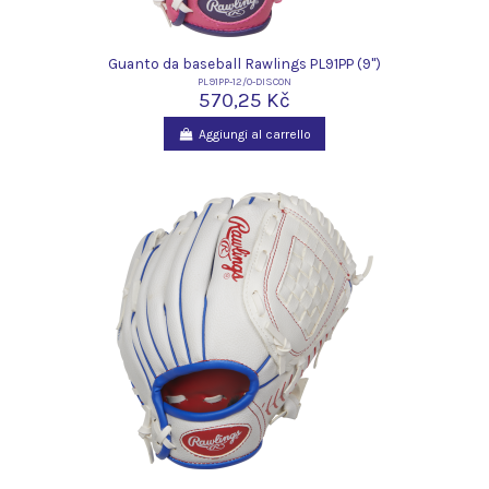
Guanto da baseball Rawlings PL91PP (9")
PL91PP-12/0-DISCON
570,25 Kč
Aggiungi al carrello