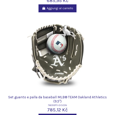
685,95 Kč
Aggiungi al carrello
Set guanto e palla da baseball MLB® TEAM Oakland Athletics
(9,5")
76099F11-DISCON
785,12 Kč