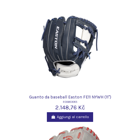
Guanto da baseball Easton FE11 NYWH (11")
E00683085
2.148,76 Kč
Aggiungi al carrello