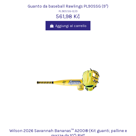
Guanto da baseball Rawlings PL90SSG (9")
PL90SSG-12/0
561,98 Kč
Aggiungi al carrello
Wilson 2026 Savannah Bananas™ A200® (Kit guanti, palline e
mazze da 10") RHT