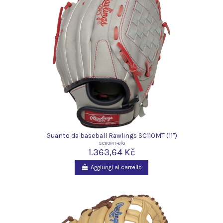
Guanto da baseball Rawlings SC110MT (11")
SC110MT-6/0
1.363,64 Kč
Aggiungi al carrello