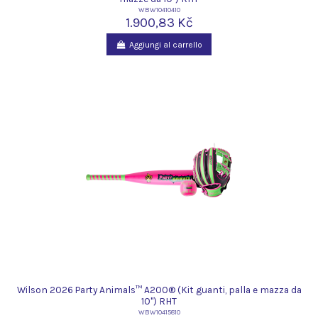
WBW10410410
1.900,83 Kč
Aggiungi al carrello
Wilson 2026 Party Animals™ A200® (Kit guanti, palla e mazza da
10") RHT
WBW10415810