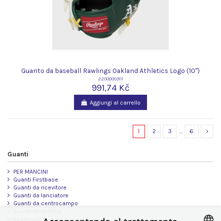
Guanto da baseball Rawlings Oakland Athletics Logo (10")
22000003111
991,74 Kč
Aggiungi al carrello
1
2
3
…
6
Guanti
PER MANCINI
Guanti Firstbase
Guanti da ricevitore
Guanti da lanciatore
Guanti da centrocampo
Guanti da esterno
Accessori Guanti