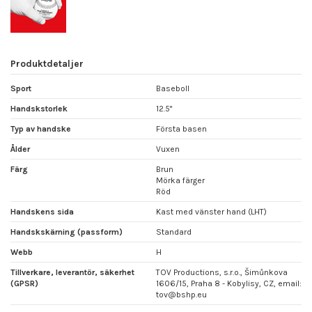
Produktdetaljer
Sport
Baseboll
Handskstorlek
12.5"
Typ av handske
Första basen
Ålder
Vuxen
Färg
Brun
Mörka färger
Röd
Handskens sida
Kast med vänster hand (LHT)
Handskskärning (passform)
Standard
Webb
H
Tillverkare, leverantör, säkerhet
TOV Productions, s.r.o., Šimůnkova
(GPSR)
1606/15, Praha 8 - Kobylisy, CZ, email:
tov@bshp.eu