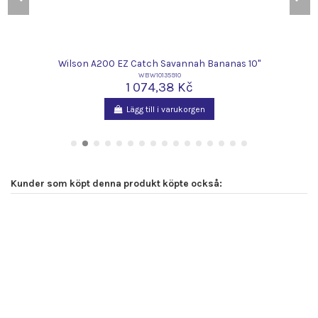
Wilson A200 EZ Catch Savannah Bananas 10"
WBW10135910
1 074,38 Kč
Lägg till i varukorgen
Kunder som köpt denna produkt köpte också: