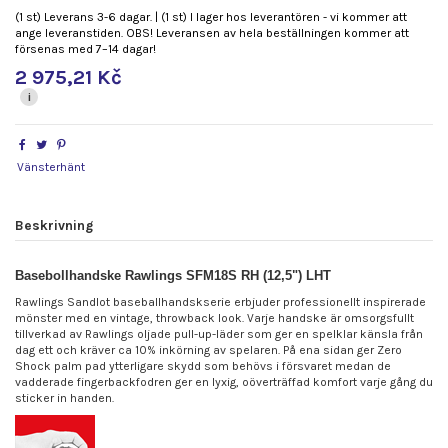
(1 st) Leverans 3-6 dagar. | (1 st) I lager hos leverantören - vi kommer att
ange leveranstiden. OBS! Leveransen av hela beställningen kommer att
försenas med 7–14 dagar!
2 975,21 Kč
i
Vänsterhänt
Beskrivning
Basebollhandske Rawlings SFM18S RH (12,5") LHT
Rawlings Sandlot baseballhandskserie erbjuder professionellt inspirerade
mönster med en vintage, throwback look. Varje handske är omsorgsfullt
tillverkad av Rawlings oljade pull-up-läder som ger en spelklar känsla från
dag ett och kräver ca 10% inkörning av spelaren. På ena sidan ger Zero
Shock palm pad ytterligare skydd som behövs i försvaret medan de
vadderade fingerbackfodren ger en lyxig, oöverträffad komfort varje gång du
sticker in handen.