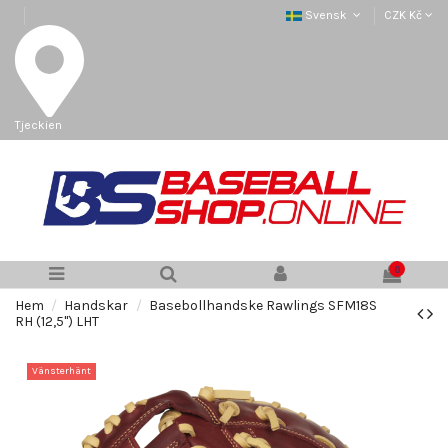
Svensk
CZK Kč
Tjeckien
0
Hem
Handskar
Basebollhandske Rawlings SFM18S
RH (12,5") LHT
Vänsterhänt