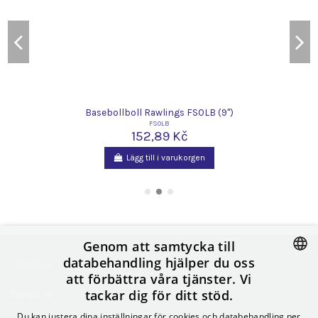
Basebollboll Rawlings FSOLB (9")
FSOLB
152,89 Kč
Lägg till i varukorgen
Genom att samtycka till
databehandling hjälper du oss
Informace
att förbättra våra tjänster. Vi
CZECH
tackar dig för ditt stöd.
Contact us
SLOVAK
Du kan justera dina inställningar för cookies och databehandling per