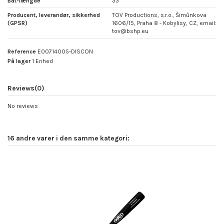
Bat-længde
33"
Producent, leverandør, sikkerhed
TOV Productions, s.r.o., Šimůnkova
(GPSR)
1606/15, Praha 8 - Kobylisy, CZ, email:
tov@bshp.eu
Reference
E00714005-DISCON
På lager
1 Enhed
Reviews
(0)
No reviews
16 andre varer i den samme kategori: