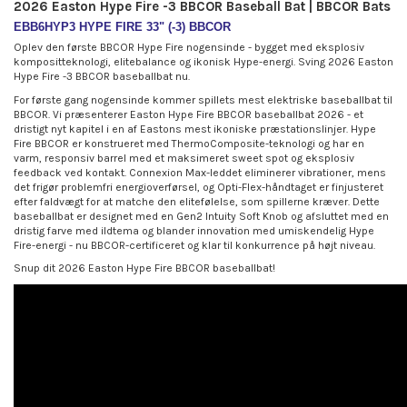
2026 Easton Hype Fire -3 BBCOR Baseball Bat | BBCOR Bats
EBB6HYP3 HYPE FIRE 33" (-3) BBCOR
Oplev den første BBCOR Hype Fire nogensinde - bygget med eksplosiv
kompositteknologi, elitebalance og ikonisk Hype-energi. Sving 2026 Easton
Hype Fire -3 BBCOR baseballbat nu.
For første gang nogensinde kommer spillets mest elektriske baseballbat til
BBCOR. Vi præsenterer Easton Hype Fire BBCOR baseballbat 2026 - et
dristigt nyt kapitel i en af Eastons mest ikoniske præstationslinjer. Hype
Fire BBCOR er konstrueret med ThermoComposite-teknologi og har en
varm, responsiv barrel med et maksimeret sweet spot og eksplosiv
feedback ved kontakt. Connexion Max-leddet eliminerer vibrationer, mens
det frigør problemfri energioverførsel, og Opti-Flex-håndtaget er finjusteret
efter faldvægt for at matche den elitefølelse, som spillerne kræver. Dette
baseballbat er designet med en Gen2 Intuity Soft Knob og afsluttet med en
dristig farve med ildtema og blander innovation med umiskendelig Hype
Fire-energi - nu BBCOR-certificeret og klar til konkurrence på højt niveau.
Snup dit 2026 Easton Hype Fire BBCOR baseballbat!