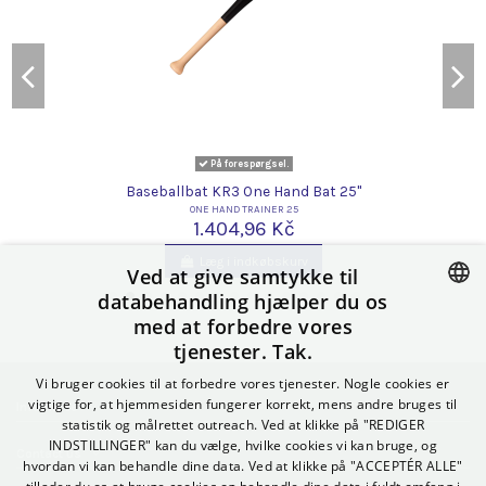
På forespørgsel.
Baseballbat KR3 One Hand Bat 25"
ONE HAND TRAINER 25
1.404,96 Kč
Læg i indkøbskurv
Ved at give samtykke til
databehandling hjælper du os
med at forbedre vores
CZECH
tjenester. Tak.
SLOVAK
Vi bruger cookies til at forbedre vores tjenester. Nogle cookies er
POLISH
vigtige for, at hjemmesiden fungerer korrekt, mens andre bruges til
Informace
statistik og målrettet outreach. Ved at klikke på "REDIGER
GERMAN
INDSTILLINGER" kan du vælge, hvilke cookies vi kan bruge, og
Contact us
hvordan vi kan behandle dine data. Ved at klikke på "ACCEPTÉR ALLE"
SPANISH