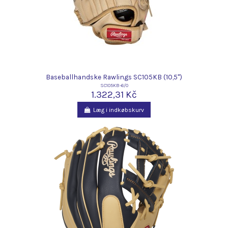
Baseballhandske Rawlings SC105KB (10,5")
SC105KB-6/0
1.322,31 Kč
Læg i indkøbskurv