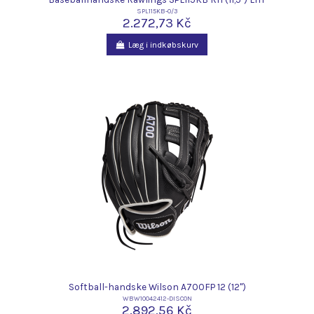
SPL115KB-0/3
2.272,73 Kč
Læg i indkøbskurv
Softball-handske Wilson A700FP 12 (12")
WBW10042412-DISCON
2.892,56 Kč