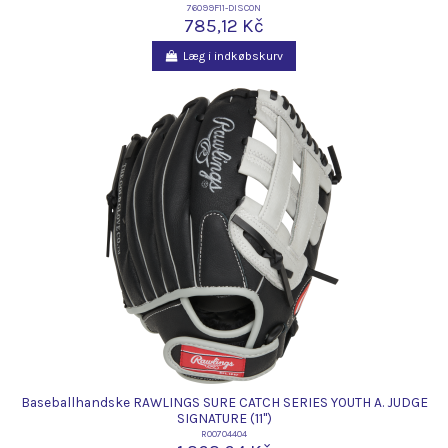
76099F11-DISCON
785,12 Kč
Læg i indkøbskurv
Baseballhandske RAWLINGS SURE CATCH SERIES YOUTH A. JUDGE
SIGNATURE (11")
R00704404