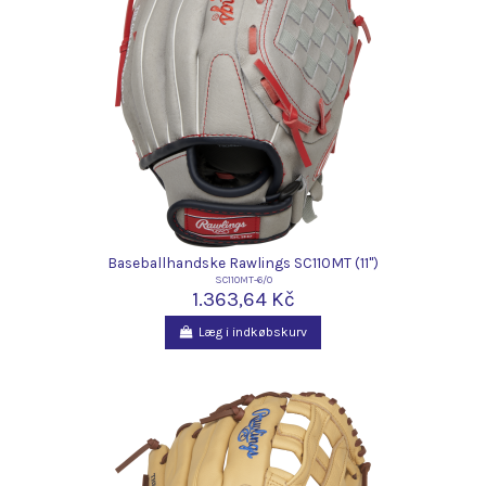
Baseballhandske Rawlings SC110MT (11")
SC110MT-6/0
1.363,64 Kč
Læg i indkøbskurv