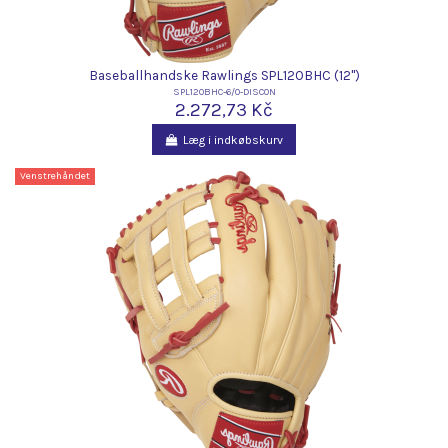
Baseballhandske Rawlings SPL120BHC (12")
SPL120BHC-6/0-DISCON
2.272,73 Kč
Læg i indkøbskurv
Venstrehåndet