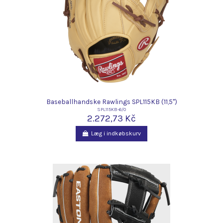
Baseballhandske Rawlings SPL115KB (11,5")
SPL115KB-6/0
2.272,73 Kč
Læg i indkøbskurv