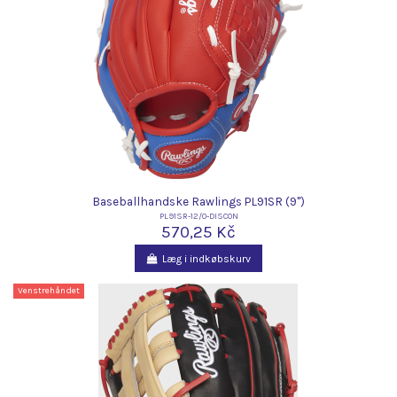
Baseballhandske Rawlings PL91SR (9")
PL91SR-12/0-DISCON
570,25 Kč
Læg i indkøbskurv
Venstrehåndet