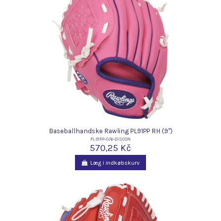
Baseballhandske Rawling PL91PP RH (9")
PL91PP-0/6-DISCON
570,25 Kč
Læg i indkøbskurv