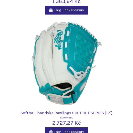
1.363,64 Kč
Læg i indkøbskurv
Softball-handske Rawlings SHUT OUT SERIES (12")
R00714680
2.727,27 Kč
Læg i indkøbskurv