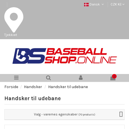
Dansk
CZK Kč
Tjekkiet
0
Forside
Handsker
Handsker til udebane
Handsker til udebane
Valg - varernes egenskaber
(70 products)