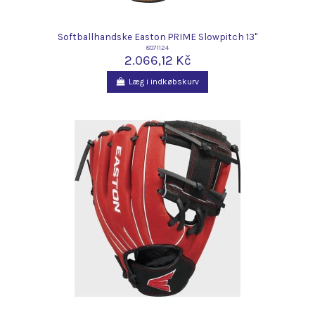
Softballhandske Easton PRIME Slowpitch 13"
8071124
2.066,12 Kč
Læg i indkøbskurv