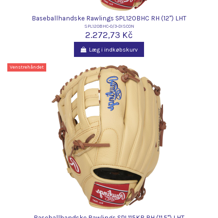
Baseballhandske Rawlings SPL120BHC RH (12") LHT
SPL120BHC-0/3-DISCON
2.272,73 Kč
Læg i indkøbskurv
Venstrehåndet
Baseballhandske Rawlings SPL115KB RH (11,5") LHT