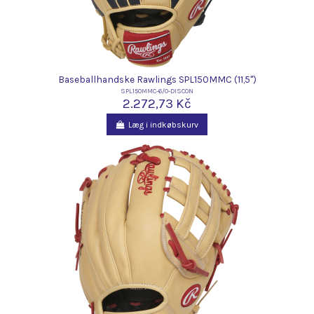
Baseballhandske Rawlings SPL150MMC (11,5")
SPL150MMC-6/0-DISCON
2.272,73 Kč
Læg i indkøbskurv