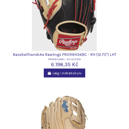
Baseballhandske Rawlings PRORBH34BC - RH (12.75") LHT
PRORBH34BC - RH-DISCON
6.198,35 Kč
Læg i indkøbskurv