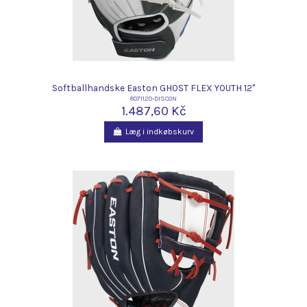
Softballhandske Easton GHOST FLEX YOUTH 12"
8071120-DISCON
1.487,60 Kč
Læg i indkøbskurv