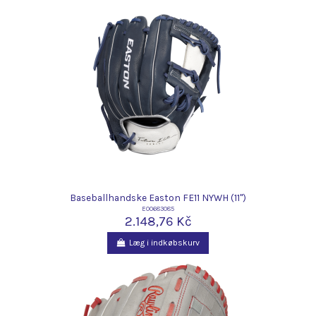
Baseballhandske Easton FE11 NYWH (11")
E00683085
2.148,76 Kč
Læg i indkøbskurv