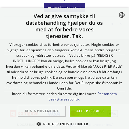
Læg i indkøbskurv
Ved at give samtykke til
databehandling hjælper du os
1
2
3
med at forbedre vores
CZECH
tjenester. Tak.
SLOVAK
Vi bruger cookies til at forbedre vores tjenester. Nogle cookies er
POLISH
vigtige for, at hjemmesiden fungerer korrekt, mens andre bruges til
Informace
statistik og målrettet outreach. Ved at klikke på "REDIGER
GERMAN
INDSTILLINGER" kan du vælge, hvilke cookies vi kan bruge, og
Contact us
hvordan vi kan behandle dine data. Ved at klikke på "ACCEPTÉR ALLE"
SPANISH
tillader du os at bruge cookies og behandle dine data i fuldt omfang i
Follow us
henhold til vores politik. Du accepterer også, at disse data kan
ITALIAN
overføres og behandles i lande uden for Det Europæiske Økonomiske
Newsletter
Område.
HUNGARIAN
Inden du fortsætter, bedes du sætte dig ind i vores
Persondata
ENGLISH
beskyttelsespolitik.
BULGARIAN
KUN NØDVENDIGE
ACCEPTÉR ALLE
DANISH
REDIGER INDSTILLINGER
© 2023 BASEBALL SHOP online
https://baseball-shop.online/
PORTUGUESE