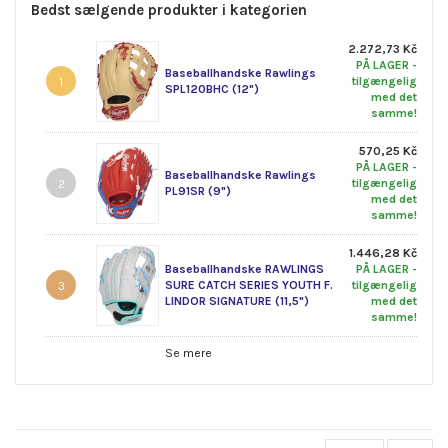
Bedst sælgende produkter i kategorien
2.272,73 Kč
PÅ LAGER -
Baseballhandske Rawlings
tilgængelig
1
SPL120BHC (12")
med det
samme!
570,25 Kč
PÅ LAGER -
Baseballhandske Rawlings
tilgængelig
2
PL91SR (9")
med det
samme!
1.446,28 Kč
Baseballhandske RAWLINGS
PÅ LAGER -
SURE CATCH SERIES YOUTH F.
tilgængelig
3
LINDOR SIGNATURE (11,5")
med det
samme!
Se mere