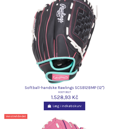
Softball-handske Rawlings SCSB12BMP (12")
R00713827
1.528,93 Kč
Læg i indkøbskurv
Venstrehåndet