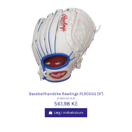
Baseballhandske Rawlings PL90SSG (9")
PL90SSG-12/0
561,98 Kč
Læg i indkøbskurv