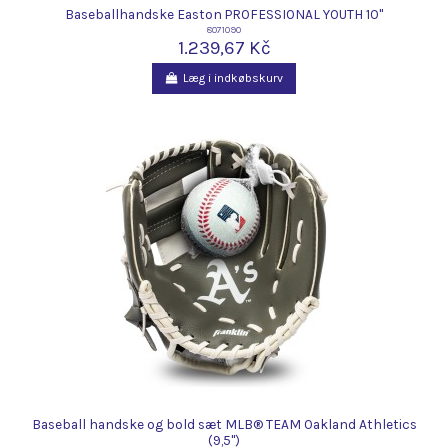
Baseballhandske Easton PROFESSIONAL YOUTH 10"
8071090
1.239,67 Kč
Læg i indkøbskurv
Baseball handske og bold sæt MLB® TEAM Oakland Athletics
(9,5")