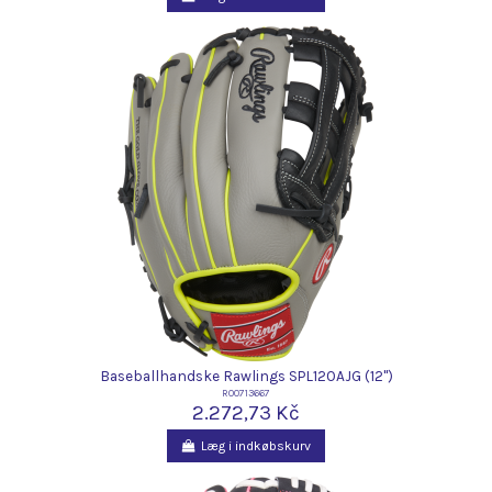
Baseballhandske Rawlings SPL120AJG (12")
R00713667
2.272,73 Kč
Læg i indkøbskurv