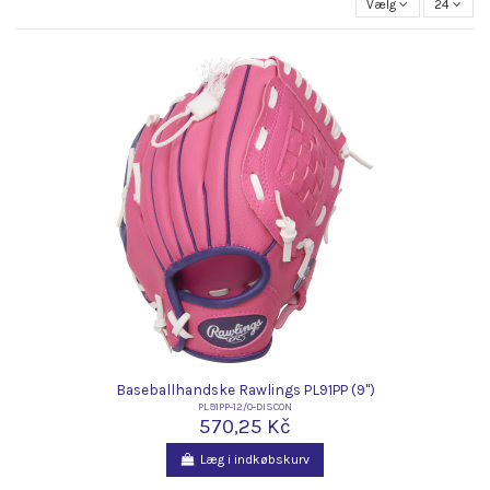
Vælg
24
Baseballhandske Rawlings PL91PP (9")
PL91PP-12/0-DISCON
570,25 Kč
Læg i indkøbskurv