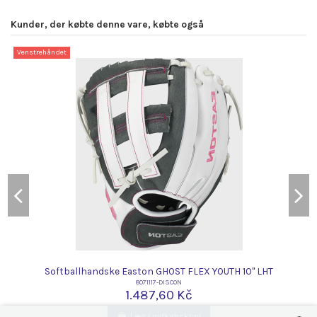
Kunder, der købte denne vare, købte også
Venstrehåndet
Softballhandske Easton GHOST FLEX YOUTH 10" LHT
8071117-DISCON
1.487,60 Kč
Læg i indkøbskurv