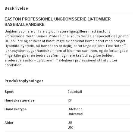
Beskrivelse
EASTON PROFESSIONEL UNGDOMSSERIE 10-TOMMER
BASEBALLHANDSKE
Ungdomsspillere vil føle sig som store ligaspillere med Eastons
Professional Youth Series. Professional Youth Series er specielt designet til
8U-spillere og er lavet af blødt, ægte svineskind kombineret med præget
Hyperlite-syntetik, så handsken er dejlig let for unge spillere. Flex Notch™-
lukkesystemet gør handsken nem at klemme sammen, og de forlængede
fingerkiler giver en bedre pasform og mere kraft til at gribe bolden.
Broderede Easton- og Screamin' E-logoer i professionel stil afslutter
handsken.
Produktoplysninger
Sport
Baseball
Handskestørrelse
10"
Handsketype
Udebane
Universal
Alder
U8
U10