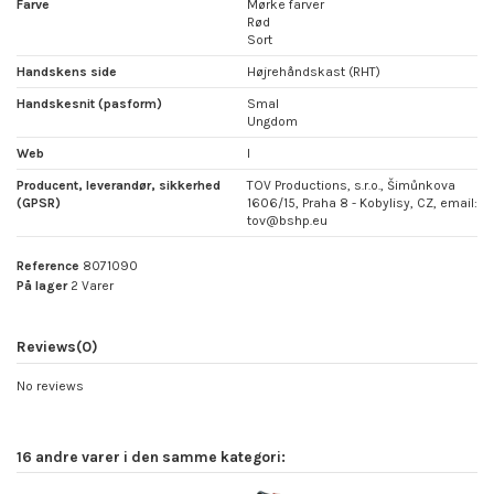
Farve
Mørke farver
Rød
Sort
Handskens side
Højrehåndskast (RHT)
Handskesnit (pasform)
Smal
Ungdom
Web
I
Producent, leverandør, sikkerhed
TOV Productions, s.r.o., Šimůnkova
(GPSR)
1606/15, Praha 8 - Kobylisy, CZ, email:
tov@bshp.eu
Reference
8071090
På lager
2 Varer
Reviews
(0)
No reviews
16 andre varer i den samme kategori: