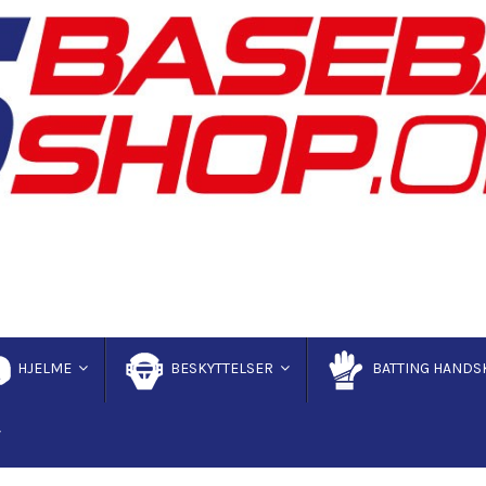
HJELME
BESKYTTELSER
BATTING HANDS