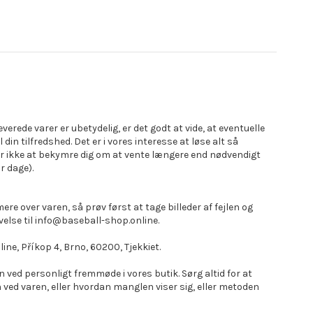
everede varer er ubetydelig, er det godt at vide, at eventuelle
l din tilfredshed. Det er i vores interesse at løse alt så
r ikke at bekymre dig om at vente længere end nødvendigt
r dage).
mere over varen, så prøv først at tage billeder af fejlen og
velse til info@baseball-shop.online.
ne, Příkop 4, Brno, 60200, Tjekkiet.
ved personligt fremmøde i vores butik. Sørg altid for at
ved varen, eller hvordan manglen viser sig, eller metoden