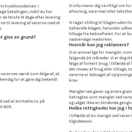
Vi informerer dig skriftligt om fo
fortrydelsesdatoen. I
afvisning, via e-mail eller tekstb
e betalingen, indtil du har
or de første 14 dage efter levering
Vi tager stilling til klagen uden 
ne til levering af varerne med et
behandle klagen, herunder udbedr
s.
tilbage fra købsaftalen. For at ku
t give en grund?
nødvendige medvirken.
Hvornår kan jeg reklamere?
Vi er ansvarlige for mangler, som 
følgende 24 måneder. Vi er dog ikk
følge af forkert brug. I tilfælde a
det niveau af brug eller slitage,
 varernes værdi som følge af, at
varerne er ledsaget af oplysning
vendig for at gøre dig bekendt
krav.
Mangler ved gaver og andre gratis
betragtes som mangler ved varerne
d ved at kontakte os på
og udgør ikke en bindende gengiv
30 809.
Hvilke rettigheder har jeg i
I tilfælde af en mangel ved vare
tilgodebevis.