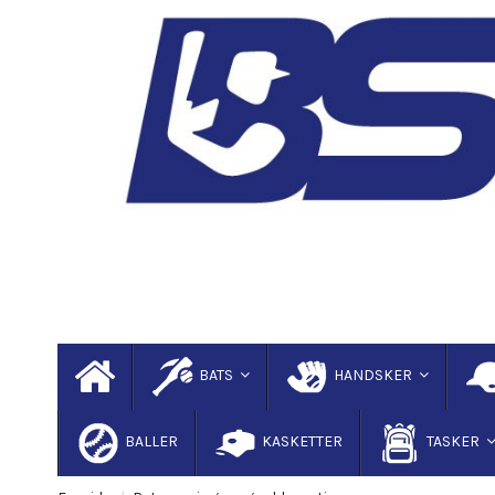
BATS
HANDSKER
BALLER
KASKETTER
TASKER