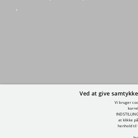
Ved at give samtykke
Vi bruger coo
korre
INDSTILLING
at klikke p
henhold til
In