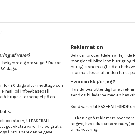
r)
Reklamation
ring af varer)
Selv om procentdelen af fejl i de l
mangler vil blive løst hurtigt og ti
 at bekymre dig om valget! Du kan
hurtigt som muligt, så du behøve
 30 dage.
(normalt løses alt inden for et pa
Hvordan klager jeg?
en for 30 dage efter modtagelsen
Hvis du beslutter dig for at rekla
a e-mail på info@baseball-
send os billederne med en beskri
også bruge et eksempel på en
Send varen til BASEBALL-SHOP.onli
butik.
Du kan også reklamere over varen 
delsesdatoen, til BASEBALL-
angive, hvad du ser som manglen 
dtaget ekstra varer fra os gratis
til håndtering.
u også returnere denne gave.