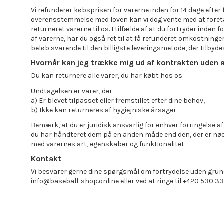
Vi refunderer købsprisen for varerne inden for 14 dage efter 
overensstemmelse med loven kan vi dog vente med at foretag
returneret varerne til os. I tilfælde af at du fortryder inden f
af varerne, har du også ret til at få refunderet omkostninger
beløb svarende til den billigste leveringsmetode, der tilbyde
Hvornår kan jeg trække mig ud af kontrakten uden a
Du kan returnere alle varer, du har købt hos os.
Undtagelsen er varer, der
a) Er blevet tilpasset eller fremstillet efter dine behov,
b) Ikke kan returneres af hygiejniske årsager.
Bemærk, at du er juridisk ansvarlig for enhver forringelse af
du har håndteret dem på en anden måde end den, der er nød
med varernes art, egenskaber og funktionalitet.
Kontakt
Vi besvarer gerne dine spørgsmål om fortrydelse uden grun
info@baseball-shop.online eller ved at ringe til +420 530 3