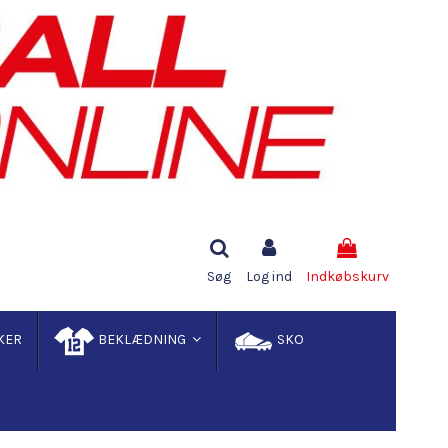
Søg
Log ind
Indkøbskurv
KER
BEKLÆDNING
SKO