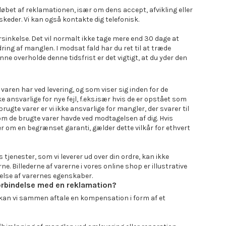
rløbet af reklamationen, især om dens accept, afvikling eller
eskeder. Vi kan også kontakte dig telefonisk.
forsinkelse. Det vil normalt ikke tage mere end 30 dage at
ing af manglen. I modsat fald har du ret til at træde
nne overholde denne tidsfrist er det vigtigt, at du yder den
varen har ved levering, og som viser sig inden for de
e ansvarlige for nye fejl, f.eks.især hvis de er opstået som
f brugte varer er vi ikke ansvarlige for mangler, der svarer til
 som de brugte varer havde ved modtagelsen af dig. Hvis
er om en begrænset garanti, gælder dette vilkår for ethvert
 tjenester, som vi leverer ud over din ordre, kan ikke
. Billederne af varerne i vores online shop er illustrative
else af varernes egenskaber.
 forbindelse med en reklamation?
n kan vi sammen aftale en kompensation i form af et