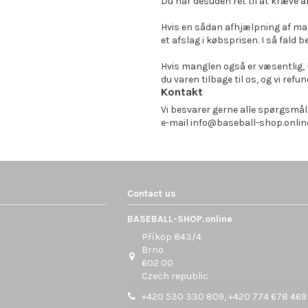
Du har desuden ret til at kræve 
Hvis en sådan afhjælpning af mang
et afslag i købsprisen. I så fald 
Hvis manglen også er væsentlig, k
du varen tilbage til os, og vi refu
Kontakt
Vi besvarer gerne alle spørgsmål
e-mail info@baseball-shop.online 
Contact us
BASEBALL-SHOP.online
Příkop 843/4
Brno
602 00
Czech republic
+420 530 330 809, +420 774 678 469