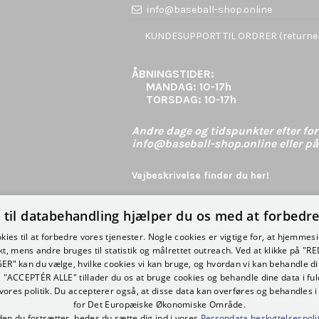
info@baseball-shop.online
KUNDESUPPORT TIL ORDRER (returneri
ÅBNINGSTIDER:
MANDAG:
10-17h
TORSDAG:
10-17h
Andre dage og tidspunkter efter foru
info@baseball-shop.online eller 
Vejbeskrivelse finder du her!
Fra 1.1.2025 drives webshoppen på
https:/
 til databehandling hjælper du os med at forbedre 
BASEBALL-SHOP.online s.r.o., med adresse 
kies til at forbedre vores tjenester. Nogle cookies er vigtige for, at hjemme
Tjekkiet, ID: 21891362, momsnummer CZ2
kt, mens andre bruges til statistik og målrettet outreach. Ved at klikke på "R
Virksomheden er opstået ved en spaltning
ER" kan du vælge, hvilke cookies vi kan bruge, og hvordan vi kan behandle di
r.o.
, identifikationsnummer: 60698276.
å "ACCEPTÉR ALLE" tillader du os at bruge cookies og behandle dine data i fu
 vores politik. Du accepterer også, at disse data kan overføres og behandles 
BASEBALL-SHOP.online - Webshop og but
for Det Europæiske Økonomiske Område.
den du fortsætter, bedes du sætte dig ind i vores
Persondata beskyttelsespolit