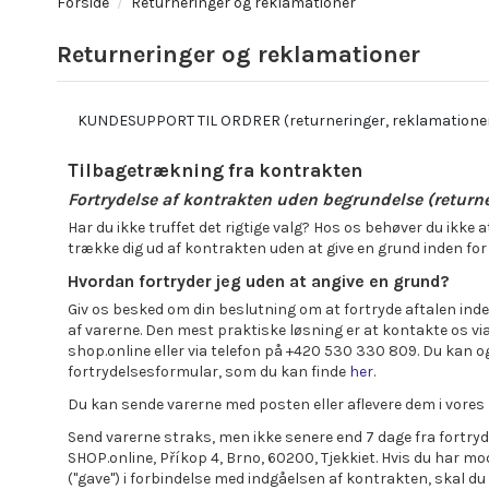
Forside
Returneringer og reklamationer
Returneringer og reklamationer
KUNDESUPPORT TIL ORDRER (returneringer, reklamatione
Tilbagetrækning fra kontrakten
Fortrydelse af kontrakten uden begrundelse (returne
Har du ikke truffet det rigtige valg? Hos os behøver du ikke
trække dig ud af kontrakten uden at give en grund inden for
Hvordan fortryder jeg uden at angive en grund?
Giv os besked om din beslutning om at fortryde aftalen ind
af varerne. Den mest praktiske løsning er at kontakte os vi
shop.online eller via telefon på +420 530 330 809. Du kan 
fortrydelsesformular, som du kan finde
her
.
Du kan sende varerne med posten eller aflevere dem i vores 
Send varerne straks, men ikke senere end 7 dage fra fortry
SHOP.online, Příkop 4, Brno, 60200, Tjekkiet. Hvis du har mo
("gave") i forbindelse med indgåelsen af kontrakten, skal d