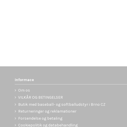
Informace
Om os
VILKÅR OG BETINGELSER
Butik med baseball- og softballudstyr i Brno CZ
Returneringer og reklamationer
Forsendelse og betaling
Cookiepolitik og databehandling