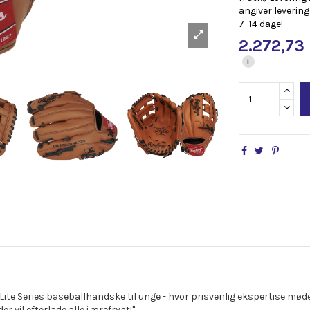
angiver levering
7–14 dage!
2.272,73
i
o Lite Series baseballhandske til unge - hvor prisvenlig ekspertise mød
r vil efterlade alle i ærefrygt!"