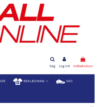
Søg
Log ind
Indkøbskurv
KER
BEKLÆDNING
SKO