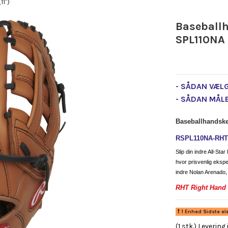
1")
Baseball
SPL110NA 
- SÅDAN VÆL
- SÅDAN MÅL
Baseballhandske
RSPL110NA-RHT
Slip din indre All-Sta
hvor prisvenlig ekspe
indre Nolan Arenado, o
RHT Right Hand 
1 Enhed Sidste el
(1 stk.) Levering