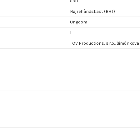
Sort
Højrehåndskast (RHT)
Ungdom
I
TOV Productions, s.r.o., Šimůnkova