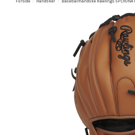
Forside
Handsker
Baseballhandske Rawlings SPL110NA (1