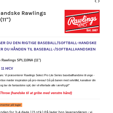
handske Rawlings
(11")
GER DU DEN RIGTIGE BASEBALL/SOFTBALL-HANDSKE
ER DU HÅNDEN TIL BASEBALL-/SOFTBALLHANDSKEN
 Rawlings SPL110NA (11")
 11 H/CV
r løs: Vi præsenterer Rawlings Select Pro Lite Series baseballhandske til unge -
rtise møder inspiration på pro-niveau! Gå på banen med selvtillid, kanaliser din
g lav de fantastiske spil, der vil efterlade alle i ærefrygt!"
Throw (handske til at gribe med venstre hånd)
ementer på lager
 inden for 3-4 dage. | (5 stk.) På lager hos leverandøren - vi