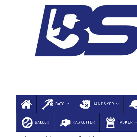
BATS
HANDSKER
BALLER
KASKETTER
TASKER