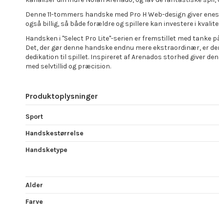
Denne 11-tommers handske med Pro H Web-design giver eneståend
også billig, så både forældre og spillere kan investere i kvalit
Handsken i "Select Pro Lite"-serien er fremstillet med tanke
Det, der gør denne handske endnu mere ekstraordinær, er den
dedikation til spillet. Inspireret af Arenados storhed giver 
med selvtillid og præcision.
Produktoplysninger
Sport
Handskestørrelse
Handsketype
Alder
Farve