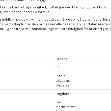
e kontrol og alsidighed, hvilket gør den til et vigtigt værktøj for u
et, uden at det koster en formue.
 på holdbarhed og vil kunne modstå det hårde spil på banen og forbliv
s samarbejde med den professionelle baseballspiller Nolan Arenado, d
denne Signature Series-handske unge spillere mulighed for at efterlign
Baseball
11"
Infield
Udebane
Universal
Ungdom
Brun
Mørke farver