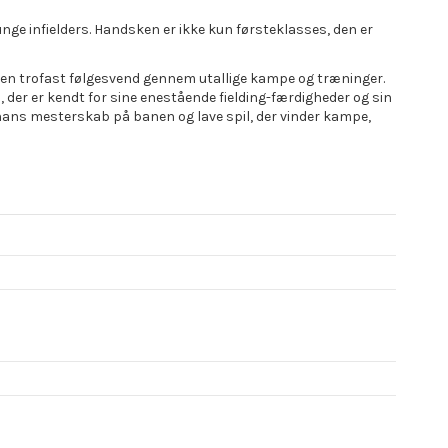
nge infielders. Handsken er ikke kun førsteklasses, den er
e en trofast følgesvend gennem utallige kampe og træninger.
er er kendt for sine enestående fielding-færdigheder og sin
e hans mesterskab på banen og lave spil, der vinder kampe,