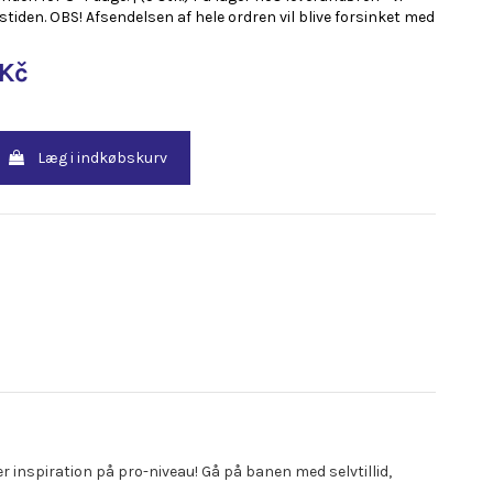
stiden. OBS! Afsendelsen af hele ordren vil blive forsinket med
 Kč
Læg i indkøbskurv
er inspiration på pro-niveau! Gå på banen med selvtillid,