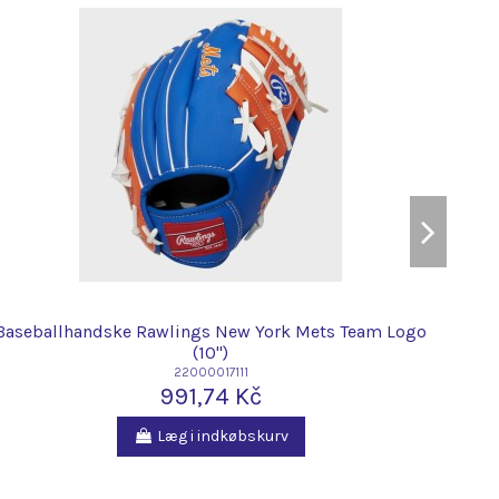
Baseballhandske Rawlings New York Mets Team Logo
B
(10")
22000017111
991,74 Kč
Læg i indkøbskurv