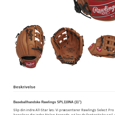
Beskrivelse
Baseballhandske Rawlings SPL110NA (11")
Slip din indre All-Star løs: Vi præsenterer Rawlings Select Pr
kanaliser din indre Nolan Arenado, og lav de fantastiske spil, de