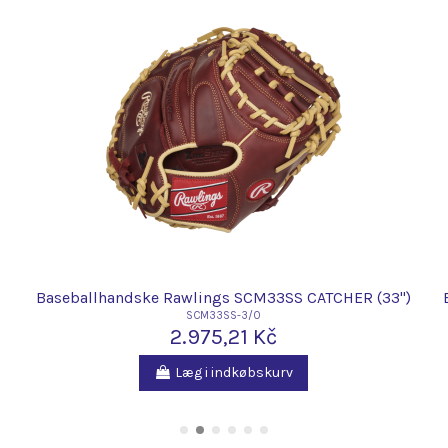
Baseballhandske Rawlings SCM33SS CATCHER (33")
SCM33SS-3/0
2.975,21 Kč
Læg i indkøbskurv