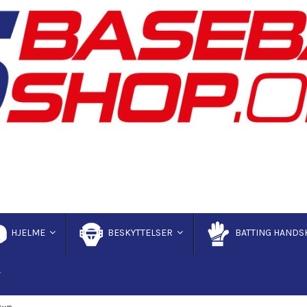
HJELME
BESKYTTELSER
BATTING HANDS