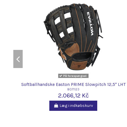
På forespørgsel.
Softballhandske Easton PRIME Slowpitch 12,5" LHT
8071123
2.066,12 Kč
Læg i indkøbskurv