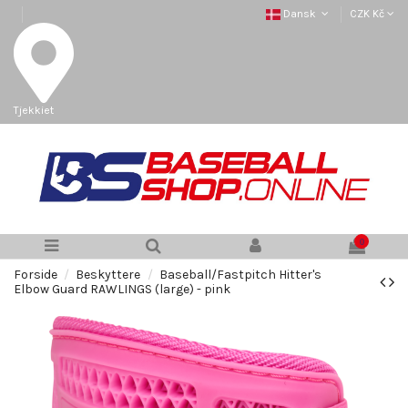
Dansk
CZK Kč
Tjekkiet
0
Forside
Beskyttere
Baseball/Fastpitch Hitter's
Elbow Guard RAWLINGS (large) - pink