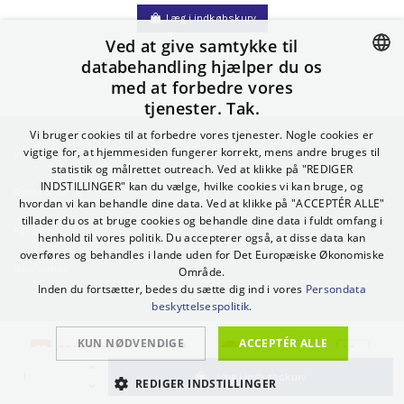
Læg i indkøbskurv
Ved at give samtykke til
databehandling hjælper du os
med at forbedre vores
CZECH
tjenester. Tak.
SLOVAK
Vi bruger cookies til at forbedre vores tjenester. Nogle cookies er
POLISH
vigtige for, at hjemmesiden fungerer korrekt, mens andre bruges til
Informace
statistik og målrettet outreach. Ved at klikke på "REDIGER
GERMAN
INDSTILLINGER" kan du vælge, hvilke cookies vi kan bruge, og
Contact us
hvordan vi kan behandle dine data. Ved at klikke på "ACCEPTÉR ALLE"
SPANISH
tillader du os at bruge cookies og behandle dine data i fuldt omfang i
Follow us
henhold til vores politik. Du accepterer også, at disse data kan
ITALIAN
overføres og behandles i lande uden for Det Europæiske Økonomiske
Newsletter
Område.
HUNGARIAN
Inden du fortsætter, bedes du sætte dig ind i vores
Persondata
ENGLISH
beskyttelsespolitik.
BULGARIAN
KUN NØDVENDIGE
ACCEPTÉR ALLE
DANISH
Læg i indkøbskurv
REDIGER INDSTILLINGER
© 2023 BASEBALL SHOP online
https://baseball-shop.online/
PORTUGUESE