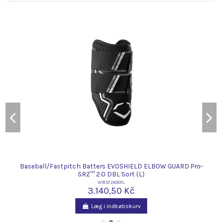
0
Baseball/Fastpitch Batters EVOSHIELD ELBOW GUARD Pro-
SRZ™ 2.0 DBL Sort (L)
WB5726501L
3.140,50 Kč
Læg i indkøbskurv