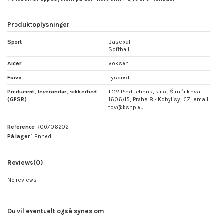
Produktoplysninger
Sport
Baseball
Softball
Alder
Voksen
Farve
Lyserød
Producent, leverandør, sikkerhed
TOV Productions, s.r.o., Šimůnkova
(GPSR)
1606/15, Praha 8 - Kobylisy, CZ, email:
tov@bshp.eu
Reference
R00706202
På lager
1 Enhed
Reviews
(0)
No reviews
Du vil eventuelt også synes om