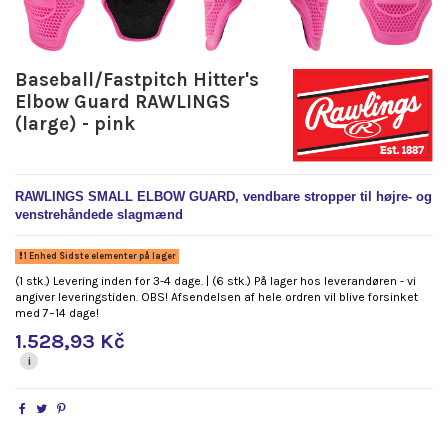
Baseball/Fastpitch Hitter's
Elbow Guard RAWLINGS
(large) - pink
RAWLINGS SMALL ELBOW GUARD, vendbare stropper til højre- og
venstrehåndede slagmænd
1 Enhed Sidste elementer på lager
(1 stk.) Levering inden for 3-4 dage. | (6 stk.) På lager hos leverandøren - vi
angiver leveringstiden. OBS! Afsendelsen af hele ordren vil blive forsinket
med 7–14 dage!
1.528,93 Kč
i