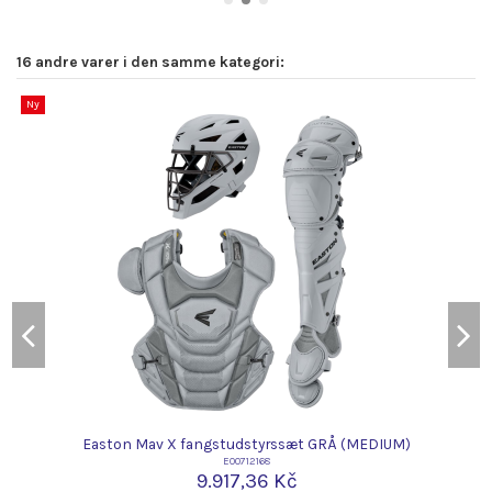
16 andre varer i den samme kategori:
Ny
Easton Mav X fangstudstyrssæt GRÅ (MEDIUM)
E00712168
9.917,36 Kč