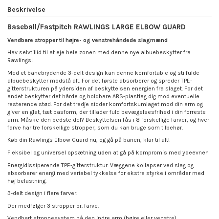
Beskrivelse
Baseball/Fastpitch RAWLINGS LARGE ELBOW GUARD
Vendbare stropper til højre- og venstrehåndede slagmænd
Hav selvtillid til at eje hele zonen med denne nye albuebeskytter fra
Rawlings!
Med et banebrydende 3-delt design kan denne komfortable og stilfulde
albuebeskytter modstå alt. For det første absorberer og spreder TPE-
gitterstrukturen på ydersiden af beskyttelsen energien fra slaget. For det
andet beskytter det hårde og holdbare ABS-plastlag dig mod eventuelle
resterende stød. For det tredje sidder komfortskumlaget mod din arm og
giver en glat, tæt pasform, der tillader fuld bevægelsesfrihed i din forreste
arm. Måske den bedste del? Beskyttelsen fås i 8 forskellige farver, og hver
farve har tre forskellige stropper, som du kan bruge som tilbehør.
Køb din Rawlings Elbow Guard nu, og gå på banen, klar til alt!
Fleksibel og universel opsætning uden at gå på kompromis med ydeevnen
Energidissiperende TPE-gitterstruktur. Væggene kollapser ved slag og
absorberer energi med variabel tykkelse for ekstra styrke i områder med
høj belastning.
3-delt design i flere farver.
Der medfølger 3 stropper pr. farve.
Vendbart stroppesystem på den indre arm (højre eller venstre)