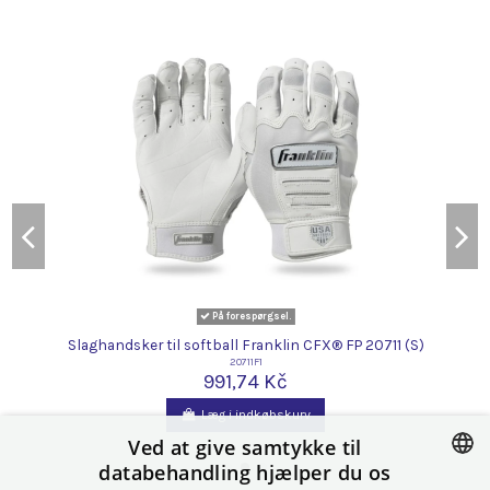
På forespørgsel.
Slaghandsker til softball Franklin CFX® FP 20711 (S)
20711F1
991,74 Kč
Læg i indkøbskurv
Ved at give samtykke til
databehandling hjælper du os