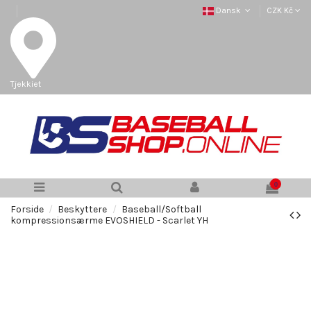
Dansk
CZK Kč
Tjekkiet
0
Forside
Beskyttere
Baseball/Softball
kompressionsærme EVOSHIELD - Scarlet YH