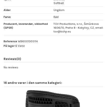
Softball
Alder
Ungdom
Farve
Rød
Producent, leverandør, sikkerhed
TOV Productions, s.r.o., Šimůnkova
(GPSR)
1606/15, Praha 8 - Kobylisy, CZ, email:
tov@bshp.eu
Reference
WB6001305YH
På lager
6 Varer
Reviews
(0)
No reviews
16 andre varer i den samme kategori: