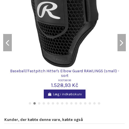
0
Baseball/Fastpitch Hitter's Elbow Guard RAWLINGS (small) -
sort
R00706198
1.528,93 Kč
Læg i indkøbskurv
Kunder, der købte denne vare, købte også