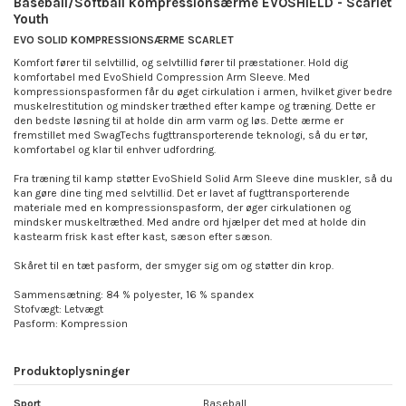
Baseball/Softball kompressionsærme EVOSHIELD - Scarlet
Youth
EVO SOLID KOMPRESSIONSÆRME SCARLET
Komfort fører til selvtillid, og selvtillid fører til præstationer. Hold dig
komfortabel med EvoShield Compression Arm Sleeve. Med
kompressionspasformen får du øget cirkulation i armen, hvilket giver bedre
muskelrestitution og mindsker træthed efter kampe og træning. Dette er
den bedste løsning til at holde din arm varm og løs. Dette ærme er
fremstillet med SwagTechs fugttransporterende teknologi, så du er tør,
komfortabel og klar til enhver udfordring.
Fra træning til kamp støtter EvoShield Solid Arm Sleeve dine muskler, så du
kan gøre dine ting med selvtillid. Det er lavet af fugttransporterende
materiale med en kompressionspasform, der øger cirkulationen og
mindsker muskeltræthed. Med andre ord hjælper det med at holde din
kastearm frisk kast efter kast, sæson efter sæson.
Skåret til en tæt pasform, der smyger sig om og støtter din krop.
Sammensætning: 84 % polyester, 16 % spandex
Stofvægt: Letvægt
Pasform: Kompression
Produktoplysninger
Sport
Baseball