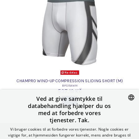
Na dotaz.
CHAMPRO WIND-UP COMPRESSION SLIDING SHORT (M)
BPS15AWM
537,19 Kč
Ved at give samtykke til
View
databehandling hjælper du os
med at forbedre vores
CZECH
tjenester. Tak.
SLOVAK
Vi bruger cookies til at forbedre vores tjenester. Nogle cookies er
POLISH
vigtige for, at hjemmesiden fungerer korrekt, mens andre bruges til
Informace