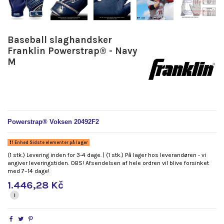
Baseball slaghandsker
Franklin Powerstrap® - Navy
M
Powerstrap® Voksen 20492F2
1 Enhed Sidste elementer på lager
(1 stk.) Levering inden for 3-4 dage. | (1 stk.) På lager hos leverandøren - vi
angiver leveringstiden. OBS! Afsendelsen af hele ordren vil blive forsinket
med 7–14 dage!
1.446,28 Kč
i