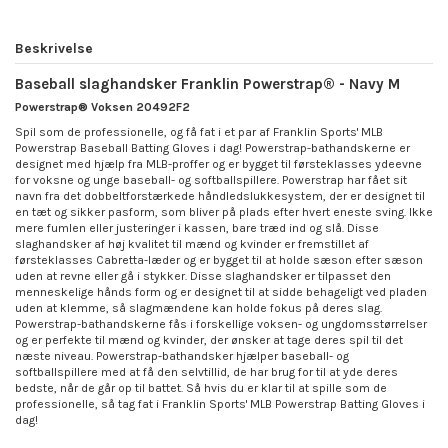
Beskrivelse
Baseball slaghandsker Franklin Powerstrap® - Navy M
Powerstrap® Voksen 20492F2
Spil som de professionelle, og få fat i et par af Franklin Sports' MLB
Powerstrap Baseball Batting Gloves i dag! Powerstrap-bathandskerne er
designet med hjælp fra MLB-proffer og er bygget til førsteklasses ydeevne
for voksne og unge baseball- og softballspillere. Powerstrap har fået sit
navn fra det dobbeltforstærkede håndledslukkesystem, der er designet til
en tæt og sikker pasform, som bliver på plads efter hvert eneste sving. Ikke
mere fumlen eller justeringer i kassen, bare træd ind og slå. Disse
slaghandsker af høj kvalitet til mænd og kvinder er fremstillet af
førsteklasses Cabretta-læder og er bygget til at holde sæson efter sæson
uden at revne eller gå i stykker. Disse slaghandsker er tilpasset den
menneskelige hånds form og er designet til at sidde behageligt ved pladen
uden at klemme, så slagmændene kan holde fokus på deres slag.
Powerstrap-bathandskerne fås i forskellige voksen- og ungdomsstørrelser
og er perfekte til mænd og kvinder, der ønsker at tage deres spil til det
næste niveau. Powerstrap-bathandsker hjælper baseball- og
softballspillere med at få den selvtillid, de har brug for til at yde deres
bedste, når de går op til battet. Så hvis du er klar til at spille som de
professionelle, så tag fat i Franklin Sports' MLB Powerstrap Batting Gloves i
dag!