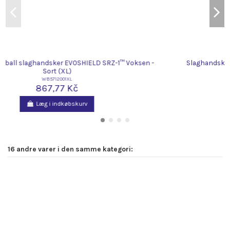
Baseball/Softball slaghandsker EVOSHIELD SRZ-1™ Voksen -
Sort (XL)
WB5712001XL
867,77 Kč
Læg i indkøbskurv
16 andre varer i den samme kategori: