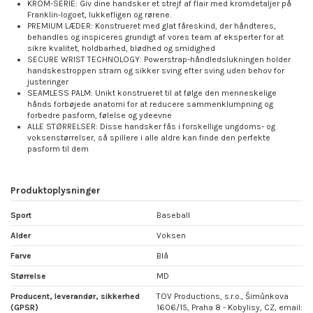
KROM-SERIE: Giv dine handsker et strejf af flair med kromdetaljer på
Franklin-logoet, lukkefligen og rørene.
PREMIUM LÆDER: Konstrueret med glat fåreskind, der håndteres,
behandles og inspiceres grundigt af vores team af eksperter for at
sikre kvalitet, holdbarhed, blødhed og smidighed
SECURE WRIST TECHNOLOGY: Powerstrap-håndledslukningen holder
handskestroppen stram og sikker sving efter sving uden behov for
justeringer
SEAMLESS PALM: Unikt konstrueret til at følge den menneskelige
hånds forbøjede anatomi for at reducere sammenklumpning og
forbedre pasform, følelse og ydeevne
ALLE STØRRELSER: Disse handsker fås i forskellige ungdoms- og
voksenstørrelser, så spillere i alle aldre kan finde den perfekte
pasform til dem
Produktoplysninger
Sport
Baseball
Alder
Voksen
Farve
Blå
Størrelse
MD
Producent, leverandør, sikkerhed
TOV Productions, s.r.o., Šimůnkova
(GPSR)
1606/15, Praha 8 - Kobylisy, CZ, email: