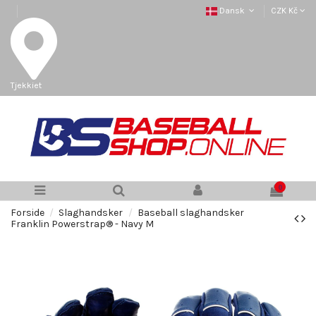
Dansk
CZK Kč
Tjekkiet
0
Forside
Slaghandsker
Baseball slaghandsker
Franklin Powerstrap® - Navy M