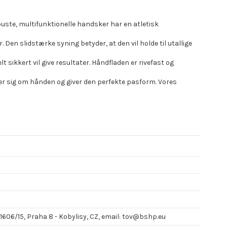
uste, multifunktionelle handsker har en atletisk
en slidstærke syning betyder, at den vil holde til utallige
ikkert vil give resultater. Håndfladen er rivefast og
er sig om hånden og giver den perfekte pasform. Vores
 1606/15, Praha 8 - Kobylisy, CZ, email: tov@bshp.eu