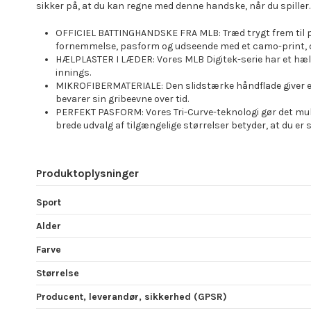
sikker på, at du kan regne med denne handske, når du spiller.
OFFICIEL BATTINGHANDSKE FRA MLB: Træd trygt frem til pla
fornemmelse, pasform og udseende med et camo-print, der
HÆLPLASTER I LÆDER: Vores MLB Digitek-serie har et hælst
innings.
MIKROFIBERMATERIALE: Den slidstærke håndflade giver et s
bevarer sin gribeevne over tid.
PERFEKT PASFORM: Vores Tri-Curve-teknologi gør det muli
brede udvalg af tilgængelige størrelser betyder, at du er si
Produktoplysninger
Sport
Alder
Farve
Størrelse
Producent, leverandør, sikkerhed (GPSR)