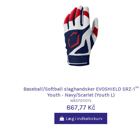
Baseball/Softball slaghandsker EVOSHIELD SRZ-1™
Youth - Navy/Scarlet (Youth L)
WB5712110YL
867,77 Kč
Læg i indkøbskurv