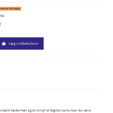
ementer på lager
nů.
č
Læg i indkøbskurv
idstærk læderhæl og et strejf af digital camo kan du være