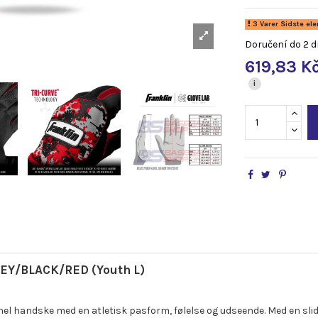
3 Varer Sidste el
Doručení do 2 d
619,83 K
i
REY/BLACK/RED (Youth L)
ionel handske med en atletisk pasform, følelse og udseende. Med en sl