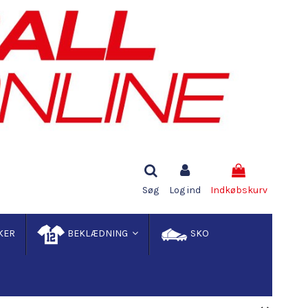
Søg
Log ind
Indkøbskurv
KER
BEKLÆDNING
SKO