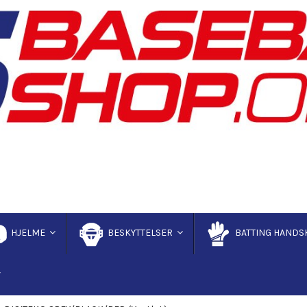
HJELME
BESKYTTELSER
BATTING HANDS