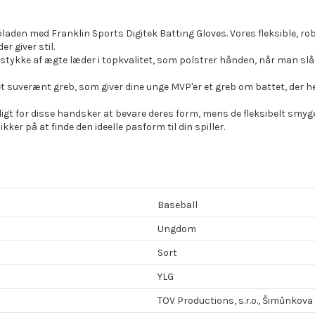
den med Franklin Sports Digitek Batting Gloves. Vores fleksible, rob
 giver stil.
ykke af ægte læder i topkvalitet, som polstrer hånden, når man slår. D
uverænt greb, som giver dine unge MVP'er et greb om battet, der helt s
gt for disse handsker at bevare deres form, mens de fleksibelt smyg
kker på at finde den ideelle pasform til din spiller.
Baseball
Ungdom
Sort
YLG
TOV Productions, s.r.o., Šimůnkova