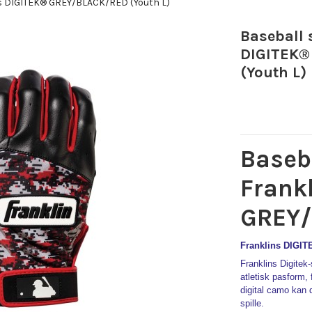
s DIGITEK® GREY/BLACK/RED (Youth L)
Baseball 
DIGITEK®
(Youth L)
Baseb
Frank
GREY/
Franklins DIGI
Franklins Digitek
atletisk pasform,
digital camo kan 
spille.