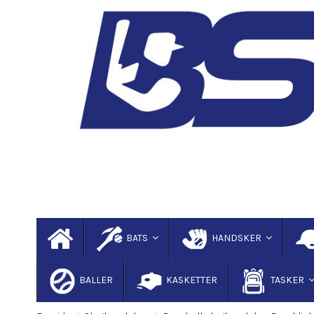
BATS
HANDSKER
BALLER
KASKETTER
TASKER