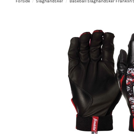
Forside
Slaghandsker
Baseball slaghandsker Franklin'