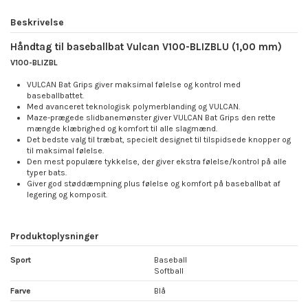
Beskrivelse
Håndtag til baseballbat Vulcan V100-BLIZBLU (1,00 mm)
V100-BLIZBL
VULCAN Bat Grips giver maksimal følelse og kontrol med
baseballbattet.
Med avanceret teknologisk polymerblanding og VULCAN.
Maze-prægede slidbanemønster giver VULCAN Bat Grips den rette
mængde klæbrighed og komfort til alle slagmænd.
Det bedste valg til træbat, specielt designet til tilspidsede knopper og
til maksimal følelse.
Den mest populære tykkelse, der giver ekstra følelse/kontrol på alle
typer bats.
Giver god støddæmpning plus følelse og komfort på baseballbat af
legering og komposit.
Produktoplysninger
Sport
Baseball
Softball
Farve
Blå