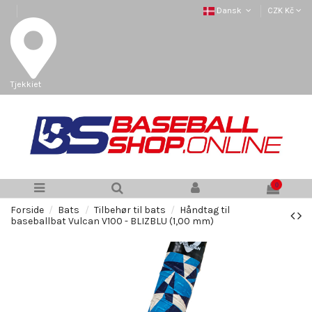
Dansk
CZK Kč
Tjekkiet
0
Forside
Bats
Tilbehør til bats
Håndtag til
baseballbat Vulcan V100 - BLIZBLU (1,00 mm)