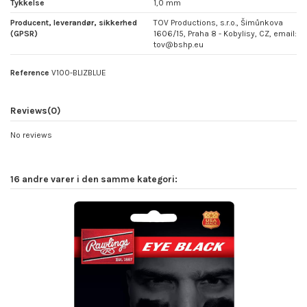
Tykkelse
1,0 mm
Producent, leverandør, sikkerhed
TOV Productions, s.r.o., Šimůnkova
(GPSR)
1606/15, Praha 8 - Kobylisy, CZ, email:
tov@bshp.eu
Reference
V100-BLIZBLUE
Reviews
(0)
No reviews
16 andre varer i den samme kategori: