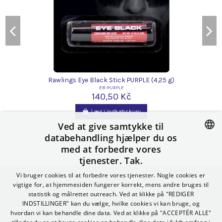
)
Rawlings Eye Black Stick PURPLE (4,25 g)
EB-PURPLE
140,50 Kč
Læg i indkøbskurv
Ved at give samtykke til
databehandling hjælper du os
med at forbedre vores
CZECH
tjenester. Tak.
SLOVAK
Vi bruger cookies til at forbedre vores tjenester. Nogle cookies er
POLISH
vigtige for, at hjemmesiden fungerer korrekt, mens andre bruges til
Informace
statistik og målrettet outreach. Ved at klikke på "REDIGER
GERMAN
INDSTILLINGER" kan du vælge, hvilke cookies vi kan bruge, og
Contact us
hvordan vi kan behandle dine data. Ved at klikke på "ACCEPTÉR ALLE"
SPANISH