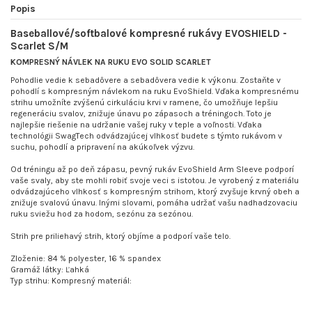
Popis
Baseballové/softbalové kompresné rukávy EVOSHIELD -
Scarlet S/M
KOMPRESNÝ NÁVLEK NA RUKU EVO SOLID SCARLET
Pohodlie vedie k sebadôvere a sebadôvera vedie k výkonu. Zostaňte v
pohodlí s kompresným návlekom na ruku EvoShield. Vďaka kompresnému
strihu umožníte zvýšenú cirkuláciu krvi v ramene, čo umožňuje lepšiu
regeneráciu svalov, znižuje únavu po zápasoch a tréningoch. Toto je
najlepšie riešenie na udržanie vašej ruky v teple a voľnosti. Vďaka
technológii SwagTech odvádzajúcej vlhkosť budete s týmto rukávom v
suchu, pohodlí a pripravení na akúkoľvek výzvu.
Od tréningu až po deň zápasu, pevný rukáv EvoShield Arm Sleeve podporí
vaše svaly, aby ste mohli robiť svoje veci s istotou. Je vyrobený z materiálu
odvádzajúceho vlhkosť s kompresným strihom, ktorý zvyšuje krvný obeh a
znižuje svalovú únavu. Inými slovami, pomáha udržať vašu nadhadzovaciu
ruku sviežu hod za hodom, sezónu za sezónou.
Strih pre priliehavý strih, ktorý objíme a podporí vaše telo.
Zloženie: 84 % polyester, 16 % spandex
Gramáž látky: Ľahká
Typ strihu: Kompresný materiál: