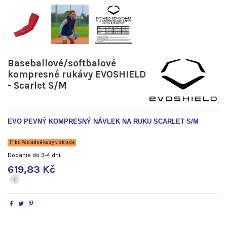
Baseballové/softbalové
kompresné rukávy EVOSHIELD
- Scarlet S/M
EVO PEVNÝ KOMPRESNÝ NÁVLEK NA RUKU SCARLET S/M
1 ks Posledné kusy v sklade
Dodanie do 3-4 dní.
619,83 Kč
i