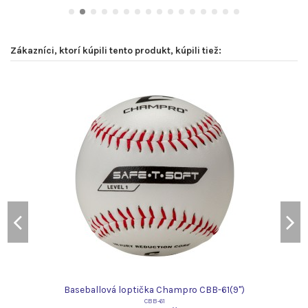
Zákazníci, ktorí kúpili tento produkt, kúpili tiež:
Baseballová loptička Champro CBB-61(9")
CBB-61