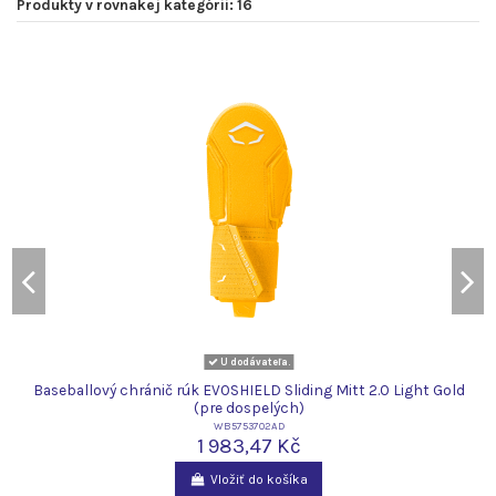
Produkty v rovnakej kategórii: 16
U dodávateľa.
Baseballový chránič rúk EVOSHIELD Sliding Mitt 2.0 Light Gold
(pre dospelých)
WB5753702AD
1 983,47 Kč
Vložiť do košíka