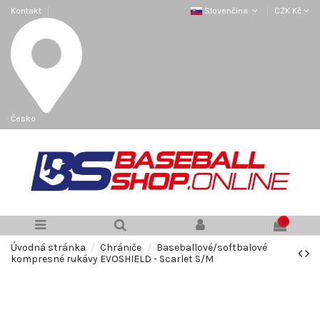
Kontakt
Slovenčina
CZK Kč
Česko
0
Úvodná stránka
Chrániče
Baseballové/softbalové
kompresné rukávy EVOSHIELD - Scarlet S/M