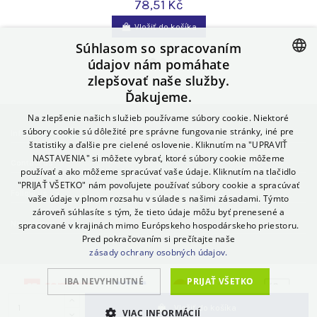
78,51 Kč
Vložiť do košíka
Súhlasom so spracovaním
údajov nám pomáhate
zlepšovať naše služby.
CZECH
Ďakujeme.
SLOVAK
Na zlepšenie našich služieb používame súbory cookie. Niektoré
POLISH
súbory cookie sú dôležité pre správne fungovanie stránky, iné pre
Informácie
štatistiky a ďalšie pre cielené oslovenie. Kliknutím na "UPRAVIŤ
GERMAN
NASTAVENIA" si môžete vybrať, ktoré súbory cookie môžeme
Contact us
používať a ako môžeme spracúvať vaše údaje. Kliknutím na tlačidlo
SPANISH
"PRIJAŤ VŠETKO" nám povoľujete používať súbory cookie a spracúvať
Follow us
vaše údaje v plnom rozsahu v súlade s našimi zásadami. Týmto
ITALIAN
zároveň súhlasíte s tým, že tieto údaje môžu byť prenesené a
Newsletter
spracované v krajinách mimo Európskeho hospodárskeho priestoru.
HUNGARIAN
Pred pokračovaním si prečítajte naše
ENGLISH
zásady ochrany osobných údajov.
BULGARIAN
IBA NEVYHNUTNÉ
PRIJAŤ VŠETKO
DANISH
Vložiť do košíka
VIAC INFORMÁCIÍ
© 2022 BASEBALL SHOP online
https://baseball-shop.online/