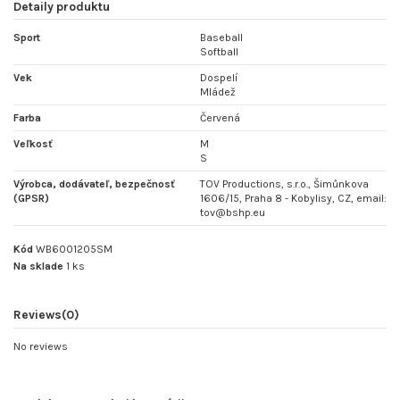
Detaily produktu
Sport
Baseball
Softball
Vek
Dospelí
Mládež
Farba
Červená
Veľkosť
M
S
Výrobca, dodávateľ, bezpečnosť
TOV Productions, s.r.o., Šimůnkova
(GPSR)
1606/15, Praha 8 - Kobylisy, CZ, email:
tov@bshp.eu
Kód
WB6001205SM
Na sklade
1 ks
Reviews
(0)
No reviews