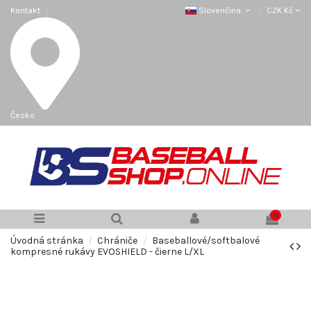
Kontakt
Slovenčina
CZK Kč
Česko
0
Úvodná stránka
Chrániče
Baseballové/softbalové
kompresné rukávy EVOSHIELD - čierne L/XL