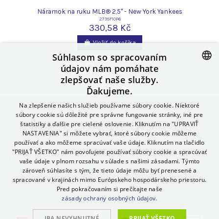
Náramok na ruku MLB® 2,5" - New York Yankees
2735F10P6
330,58 Kč
Vložiť do košíka
Súhlasom so spracovaním
údajov nám pomáhate
zlepšovať naše služby.
CZECH
Ďakujeme.
SLOVAK
Na zlepšenie našich služieb používame súbory cookie. Niektoré
POLISH
súbory cookie sú dôležité pre správne fungovanie stránky, iné pre
Informácie
štatistiky a ďalšie pre cielené oslovenie. Kliknutím na "UPRAVIŤ
GERMAN
NASTAVENIA" si môžete vybrať, ktoré súbory cookie môžeme
Contact us
používať a ako môžeme spracúvať vaše údaje. Kliknutím na tlačidlo
SPANISH
"PRIJAŤ VŠETKO" nám povoľujete používať súbory cookie a spracúvať
Follow us
vaše údaje v plnom rozsahu v súlade s našimi zásadami. Týmto
ITALIAN
zároveň súhlasíte s tým, že tieto údaje môžu byť prenesené a
Newsletter
spracované v krajinách mimo Európskeho hospodárskeho priestoru.
HUNGARIAN
Pred pokračovaním si prečítajte naše
ENGLISH
zásady ochrany osobných údajov.
BULGARIAN
IBA NEVYHNUTNÉ
PRIJAŤ VŠETKO