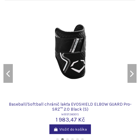
h
Baseball/Softball chránič lakťa EVOSHIELD ELBOW GUARD Pro-
SRZ™ 2.0 Black (S)
WB5726001S
1 983,47 Kč
Vložiť do košíka