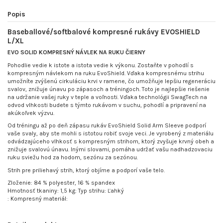
Popis
Baseballové/softbalové kompresné rukávy EVOSHIELD
L/XL
EVO SOLID KOMPRESNÝ NÁVLEK NA RUKU ČIERNY
Pohodlie vedie k istote a istota vedie k výkonu. Zostaňte v pohodlí s
kompresným návlekom na ruku EvoShield. Vďaka kompresnému strihu
umožníte zvýšenú cirkuláciu krvi v ramene, čo umožňuje lepšiu regeneráciu
svalov, znižuje únavu po zápasoch a tréningoch. Toto je najlepšie riešenie
na udržanie vašej ruky v teple a voľnosti. Vďaka technológii SwagTech na
odvod vlhkosti budete s týmto rukávom v suchu, pohodlí a pripravení na
akúkoľvek výzvu.
Od tréningu až po deň zápasu rukáv EvoShield Solid Arm Sleeve podporí
vaše svaly, aby ste mohli s istotou robiť svoje veci. Je vyrobený z materiálu
odvádzajúceho vlhkosť s kompresným strihom, ktorý zvyšuje krvný obeh a
znižuje svalovú únavu. Inými slovami, pomáha udržať vašu nadhadzovaciu
ruku sviežu hod za hodom, sezónu za sezónou.
Strih pre priliehavý strih, ktorý objíme a podporí vaše telo.
Zloženie: 84 % polyester, 16 % spandex
Hmotnosť tkaniny: 1,5 kg: Typ strihu: Ľahký
: Kompresný materiál: