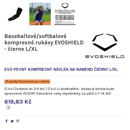
Baseballové/softbalové
kompresné rukávy EVOSHIELD
- čierne L/XL
EVO PEVNÝ KOMPRESNÝ NÁVLEK NA RAMENO ČIERNY L/XL
5 položky Posledné kusy v sklade
(5 ks) Dodanie do 3-4 dní. | (1 ks) U dodávateľa - dodacia lehota bude
upresnená. POZOR! Odoslanie celej objednávky sa zdrží o 7–14 dní!
619,83 Kč
i