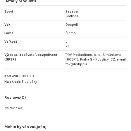
Detaily produktu
Sport
Baseball
Softball
Vek
Dospelí
Farba
Čierna
Veľkosť
L
XL
Výrobca, dodávateľ, bezpečnosť
TOV Productions, s.r.o., Šimůnkova
(GPSR)
1606/15, Praha 8 - Kobylisy, CZ, email:
tov@bshp.eu
Kód
WB6001201LXL
Na sklade
5 položky
Reviews
(0)
No reviews
Mohlo by vás zaujať aj