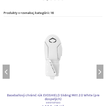
Produkty v rovnakej kategórii: 16
Baseballový chránič rúk EVOSHIELD Sliding Mitt 2.0 White (pre
dospelých)
WB5753710AD