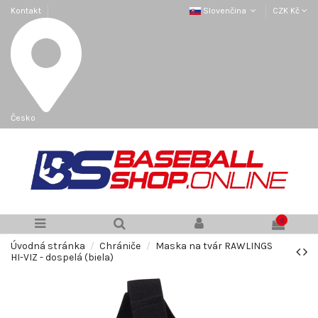
Kontakt
Slovenčina
CZK Kč
Česko
0
Úvodná stránka
Chrániče
Maska na tvár RAWLINGS
HI-VIZ - dospelá (biela)