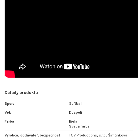
Detaily produktu
Sport
Softball
Vek
Dospelí
Farba
Biela
Svetlá farba
Výrobca, dodávateľ, bezpečnosť
TOV Productions, s.r.o., Šimůnkova