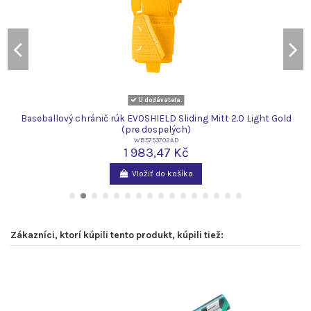
U dodávateľa.
Baseballový chránič rúk EVOSHIELD Sliding Mitt 2.0 Light Gold
(pre dospelých)
WB5753702AD
1 983,47 Kč
Vložiť do košíka
Zákazníci, ktorí kúpili tento produkt, kúpili tiež: