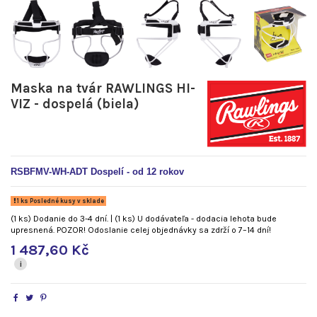
Maska na tvár RAWLINGS HI-
VIZ - dospelá (biela)
RSBFMV-WH-ADT Dospelí - od 12 rokov
1 ks Posledné kusy v sklade
(1 ks) Dodanie do 3-4 dní. | (1 ks) U dodávateľa - dodacia lehota bude
upresnená. POZOR! Odoslanie celej objednávky sa zdrží o 7–14 dní!
1 487,60 Kč
i