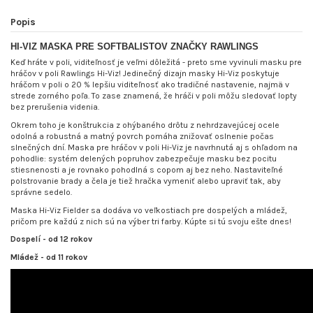
Popis
HI-VIZ MASKA PRE SOFTBALISTOV ZNAČKY RAWLINGS
Keď hráte v poli, viditeľnosť je veľmi dôležitá - preto sme vyvinuli masku pre
hráčov v poli Rawlings Hi-Viz! Jedinečný dizajn masky Hi-Viz poskytuje
hráčom v poli o 20 % lepšiu viditeľnosť ako tradičné nastavenie, najmä v
strede zorného poľa. To zase znamená, že hráči v poli môžu sledovať lopty
bez prerušenia videnia.
Okrem toho je konštrukcia z ohýbaného drôtu z nehrdzavejúcej ocele
odolná a robustná a matný povrch pomáha znižovať oslnenie počas
slnečných dní. Maska pre hráčov v poli Hi-Viz je navrhnutá aj s ohľadom na
pohodlie: systém delených popruhov zabezpečuje masku bez pocitu
stiesnenosti a je rovnako pohodlná s copom aj bez neho. Nastaviteľné
polstrovanie brady a čela je tiež hračka vymeniť alebo upraviť tak, aby
správne sedelo.
Maska Hi-Viz Fielder sa dodáva vo veľkostiach pre dospelých a mládež,
pričom pre každú z nich sú na výber tri farby. Kúpte si tú svoju ešte dnes!
Dospelí - od 12 rokov
Mládež - od 11 rokov