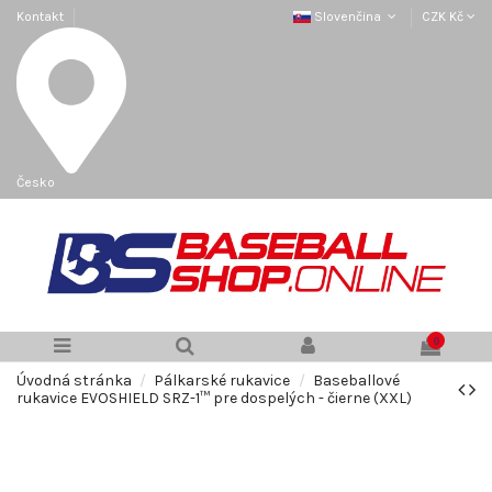
Kontakt
Slovenčina
CZK Kč
Česko
0
Úvodná stránka
Pálkarské rukavice
Baseballové
rukavice EVOSHIELD SRZ-1™ pre dospelých - čierne (XXL)