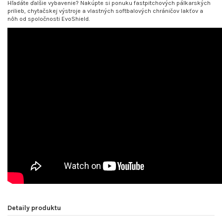
Hľadáte ďalšie vybavenie? Nakúpte si ponuku fastpitchových pálkarských
prilieb, chytačskej výstroje a vlastných softbalových chráničov lakťov a
nôh od spoločnosti EvoShield.
Detaily produktu