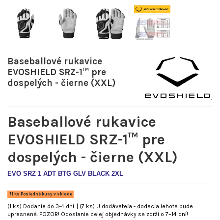
Baseballové rukavice
EVOSHIELD SRZ-1™ pre
dospelých - čierne (XXL)
Baseballové rukavice
EVOSHIELD SRZ-1™ pre
dospelých - čierne (XXL)
EVO SRZ 1 ADT BTG GLV BLACK 2XL
1 ks Posledné kusy v sklade
(1 ks) Dodanie do 3-4 dní. | (7 ks) U dodávateľa - dodacia lehota bude
upresnená. POZOR! Odoslanie celej objednávky sa zdrží o 7–14 dní!