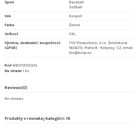
Sport
Baseball
Softball
Vek
Dospelí
Farba
Čierna
Veľkosť
XXL
Výrobca, dodávateľ, bezpečnosť
TOV Productions, s.r.o., Šimůnkova
(GPSR)
1606/15, Praha 8 - Kobylisy, CZ, email:
tov@bshp.eu
Kód
WB57120012XL
Na sklade
1 ks
Reviews
(0)
No reviews
Produkty v rovnakej kategórii: 16