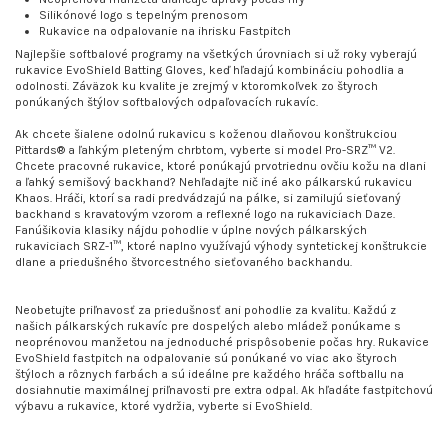
Silikónové logo s tepelným prenosom
Rukavice na odpalovanie na ihrisku Fastpitch
Najlepšie softbalové programy na všetkých úrovniach si už roky vyberajú
rukavice EvoShield Batting Gloves, keď hľadajú kombináciu pohodlia a
odolnosti. Záväzok ku kvalite je zrejmý v ktoromkoľvek zo štyroch
ponúkaných štýlov softbalových odpaľovacích rukavíc.
Ak chcete šialene odolnú rukavicu s koženou dlaňovou konštrukciou
Pittards® a ľahkým pleteným chrbtom, vyberte si model Pro-SRZ™ V2.
Chcete pracovné rukavice, ktoré ponúkajú prvotriednu ovčiu kožu na dlani
a ľahký semišový backhand? Nehľadajte nič iné ako pálkarskú rukavicu
Khaos. Hráči, ktorí sa radi predvádzajú na pálke, si zamilujú sieťovaný
backhand s kravatovým vzorom a reflexné logo na rukaviciach Daze.
Fanúšikovia klasiky nájdu pohodlie v úplne nových pálkarských
rukaviciach SRZ-1™, ktoré naplno využívajú výhody syntetickej konštrukcie
dlane a priedušného štvorcestného sieťovaného backhandu.
Neobetujte priľnavosť za priedušnosť ani pohodlie za kvalitu. Každú z
našich pálkarských rukavíc pre dospelých alebo mládež ponúkame s
neoprénovou manžetou na jednoduché prispôsobenie počas hry. Rukavice
EvoShield fastpitch na odpalovanie sú ponúkané vo viac ako štyroch
štýloch a rôznych farbách a sú ideálne pre každého hráča softballu na
dosiahnutie maximálnej priľnavosti pre extra odpal. Ak hľadáte fastpitchovú
výbavu a rukavice, ktoré vydržia, vyberte si EvoShield.