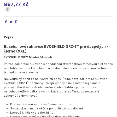
867,77 Kč
i
Popis
Baseballové rukavice EVOSHIELD SRZ-1™ pre dospelých -
čierne (XXL)
EVOSHIELD SRZ1 Mládež/dospelí
Pružné pálkarské rukavice s priedušnou štvorcestnou strečovou sieťovinou
na chrbte, syntetickou dlaňou a nastaviteľnou neoprénovou manžetou pre
jednoduché nastavenie.
Neuveriteľný pocit za neuveriteľnú cenu. Úplne nové pálkarské rukavice
EvoShield SRZ-1™ naplno využívajú výhody plne syntetickej dlane a
priedušného štvorcestného sieťovaného chrbta v jedných z našich
najpohodlnejších pálkarských rukavíc doteraz. Teraz už zostáva len
zakopnúť a dominovať.
Priedušná štvorcestná sieťovina na chrbte
Syntetická dlaň pre väčšie pohodlie pri odpalovaní
Lycrové klinčeky pre flexibilitu
Neoprénová manžeta uľahčuje úpravy počas hry