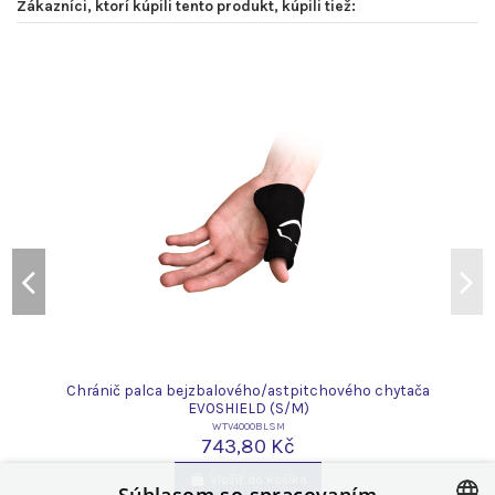
Zákazníci, ktorí kúpili tento produkt, kúpili tiež:
-
Chránič palca bejzbalového/astpitchového chytača
EVOSHIELD (S/M)
WTV4000BLSM
743,80 Kč
Vložiť do košíka