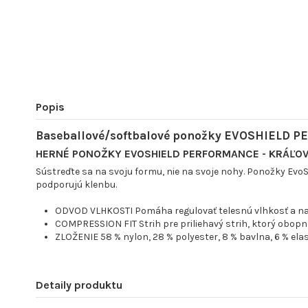
Popis
Baseballové/softbalové ponožky EVOSHIELD
HERNÉ PONOŽKY EVOSHIELD PERFORMANCE - KRÁĽO
Sústreďte sa na svoju formu, nie na svoje nohy. Ponožky Evo
podporujú klenbu.
ODVOD VLHKOSTI Pomáha regulovať telesnú vlhkosť a napo
COMPRESSION FIT Strih pre priliehavý strih, ktorý obopne
ZLOŽENIE 58 % nylon, 28 % polyester, 8 % bavlna, 6 % ela
Detaily produktu