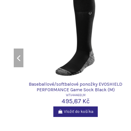
D
Baseballové/softbalové ponožky EVOSHIELD
PERFORMANCE Game Sock Black (M)
WTV4446BLM
495,87 Kč
Vložiť do košíka