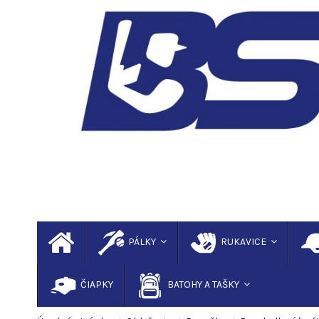
PÁLKY
RUKAVICE
ČIAPKY
BATOHY A TAŠKY