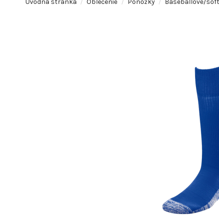
Úvodná stránka
Oblečenie
Ponožky
Baseballové/sof