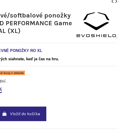
vé/softbalové ponožky
LD PERFORMANCE Game
AL (XL)
EVNÉ PONOŽKY RO XL
ých siahnete, keď je čas na hru.
é kusy v sklade
dní.
č
Vložiť do košíka