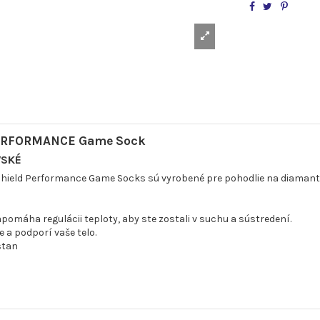
 PERFORMANCE Game Sock
VSKÉ
Shield Performance Game Socks sú vyrobené pre pohodlie na diamante 
máha regulácii teploty, aby ste zostali v suchu a sústredení.
 a podporí vaše telo.
stan