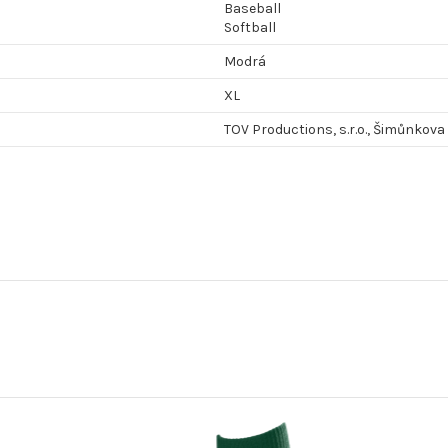
Baseball
Softball
Modrá
XL
TOV Productions, s.r.o., Šimůnkova