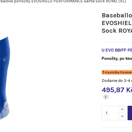
tbalové ponožky EVOSHIELD PERFORMANCE Game Sock ROYAL (XL)
Baseballo
EVOSHIE
Sock ROY
U EVO BB/FP P
Ponožky, po ktor
4 položky Posledn
Dodanie do 3-4 
495,87 K
i