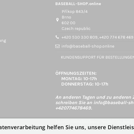
BASEBALL-SHOP.online
Příkop 843/4
Brno
602 00
Czech republic
+420 530 330 809, +420 774 678 469
ung
info@baseball-shop.online
KUNDENSUPPORT FÜR BESTELLUNGEN 
ÖFFNUNGSZEITEN:
MONTAG:
10-17h
DONNERSTAG:
10-17h
An anderen Tagen und zu anderen Z
schreiben Sie an info@baseball-sh
+420774678469.
Anfahrtsbeschreibung finden Sie hier!
atenverarbeitung helfen Sie uns, unsere Dienstle