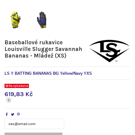
Baseballové rukavice
Louisville Slugger Savannah
Bananas - Mládež (XS)
LS Y BATTING BANANAS BG Yellow/Navy YXS
Na vyžiadanie
619,83 Kč
i