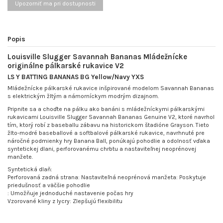
Popis
Louisville Slugger Savannah Bananas Mládežnícke
originálne pálkarské rukavice V2
LS Y BATTING BANANAS BG Yellow/Navy YXS
Mládežnícke pálkarské rukavice inšpirované modelom Savannah Bananas
s elektrickým žltým a námorníckym modrým dizajnom.
Pripnite sa a choďte na pálku ako banáni s mládežníckymi pálkarskými
rukavicami Louisville Slugger Savannah Bananas Genuine V2, ktoré navrhol
tím, ktorý robí z baseballu zábavu na historickom štadióne Grayson. Tieto
žlto-modré baseballové a softbalové pálkarské rukavice, navrhnuté pre
náročné podmienky hry Banana Ball, ponúkajú pohodlie a odolnosť vďaka
syntetickej dlani, perforovanému chrbtu a nastaviteľnej neoprénovej
manžete.
Syntetická dlaň:
Perforovaná zadná strana: Nastaviteľná neoprénová manžeta: Poskytuje
priedušnosť a väčšie pohodlie
: Umožňuje jednoduché nastavenie počas hry
Vzorované kliny z lycry: Zlepšujú flexibilitu