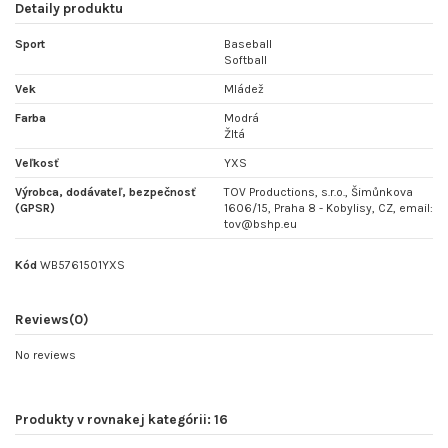
Detaily produktu
Sport
Baseball
Softball
Vek
Mládež
Farba
Modrá
Žltá
Veľkosť
YXS
Výrobca, dodávateľ, bezpečnosť
TOV Productions, s.r.o., Šimůnkova
(GPSR)
1606/15, Praha 8 - Kobylisy, CZ, email:
tov@bshp.eu
Kód
WB5761501YXS
Reviews
(0)
No reviews
Produkty v rovnakej kategórii: 16