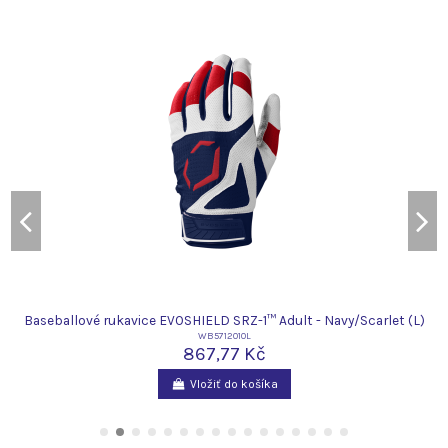
Baseballové rukavice EVOSHIELD SRZ-1™ Adult - Navy/Scarlet (L)
WB5712010L
867,77 Kč
Vložiť do košíka