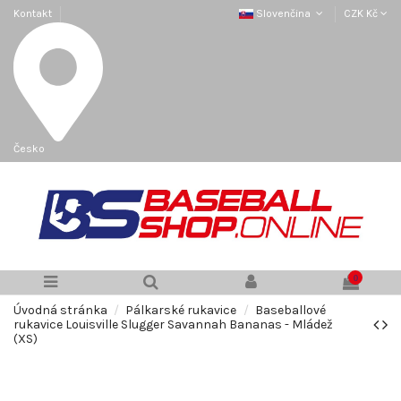
Kontakt
Slovenčina
CZK Kč
Česko
0
Úvodná stránka
Pálkarské rukavice
Baseballové
rukavice Louisville Slugger Savannah Bananas - Mládež
(XS)